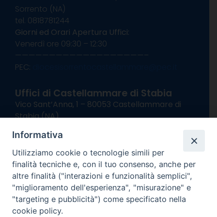
Sorrento (NA)
tel. 0818781244
Giorni ed Orari Apertura Uffici:
Venerdì ore 09:30 – 12:30
———————————————————–
PEC:
diocesisorrentocastellammare@pec.it
Uffici di Castellammare di Stabia
Vico Sant’Anna, 1 – 80053 Castellammare di
Stabia (NA)
tel. 0818714501
Informativa
Giorni ed Orari Apertura Uffici:
Lunedì e Mercoledì ore 09:00 – 13:00
Utilizziamo cookie o tecnologie simili per
Uffici Matrimoni:
finalità tecniche e, con il tuo consenso, anche per
Lunedì e Mercoledì ore 09:30 – 12:30
altre finalità ("interazioni e funzionalità semplici",
"miglioramento dell'esperienza", "misurazione" e
seguici su
"targeting e pubblicità") come specificato nella
cookie policy.
Facebook
Instagram
X
YouTube
Feed