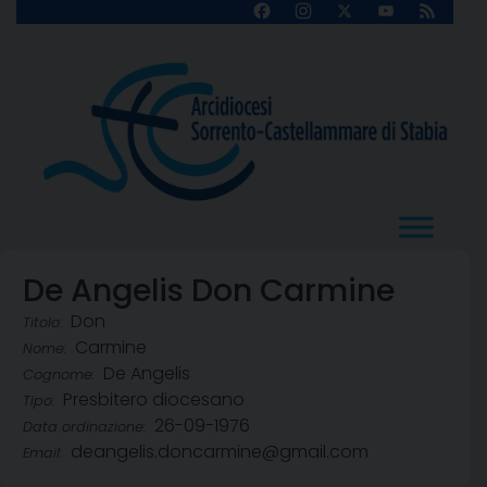
Skip
Facebook
Instagram
X
YouTube
Feed
Channel
to
content
De Angelis Don Carmine
Don
Titolo:
Carmine
Nome:
De Angelis
Cognome:
Presbitero diocesano
Tipo:
26-09-1976
Data ordinazione:
deangelis.doncarmine@gmail.com
Email: