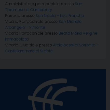
Amministratore parrocchiale
presso
San
Tommaso di Canterbury
Parroco
presso
San Nicola – Loc. Franche
Vicario Parrocchiale
presso
San Michele
Arcangelo – Pimonte
Vicario Parrocchiale
presso
Beata Maria Vergine
Immacolata
Vicario Giudiziale
presso
Arcidiocesi di Sorrento –
Castellammare di Stabia