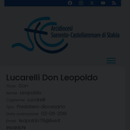
Skip
Facebook
Instagram
X
YouTube
Feed
Channel
to
content
Lucarelli Don Leopoldo
Don
Titolo:
Leopoldo
Nome:
Lucarelli
Cognome:
Presbitero diocesano
Tipo:
03-05-2019
Data ordinazione:
leopoldo76@live.it
Email:
Incarichi