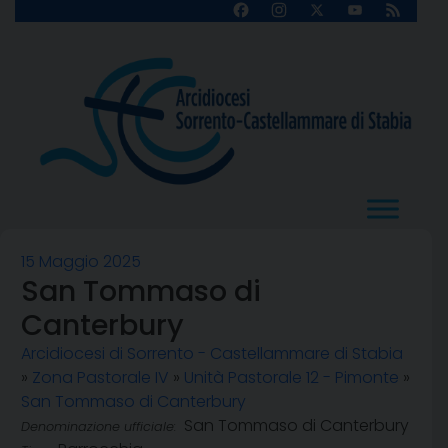
Skip
Facebook
Instagram
X
YouTube
Feed
Channel
to
content
15 Maggio 2025
San Tommaso di
Canterbury
Arcidiocesi di Sorrento - Castellammare di Stabia
»
Zona Pastorale IV
»
Unità Pastorale 12 - Pimonte
»
San Tommaso di Canterbury
San Tommaso di Canterbury
Denominazione ufficiale: