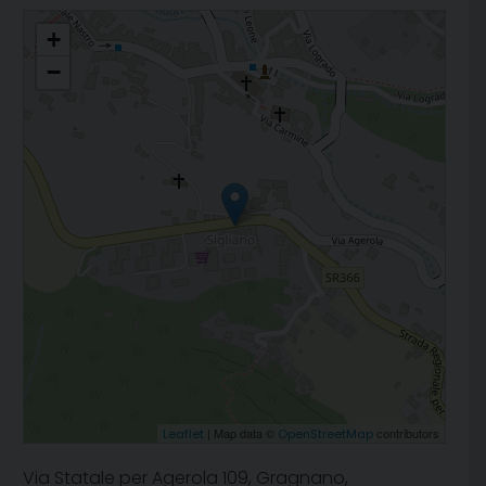
San Tommaso di Canterbury
+
−
| Map data ©
contributors
Leaflet
OpenStreetMap
Via Statale per Agerola 109, Gragnano,