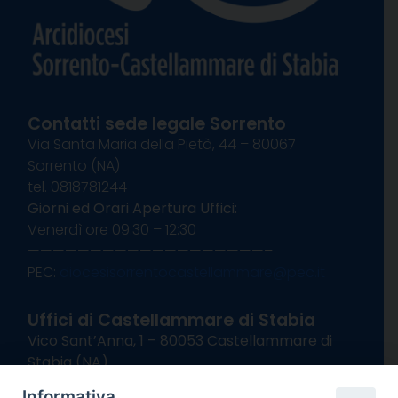
Contatti sede legale Sorrento
Via Santa Maria della Pietà, 44 – 80067
Sorrento (NA)
tel. 0818781244
Giorni ed Orari Apertura Uffici:
Venerdì ore 09:30 – 12:30
———————————————————–
PEC:
diocesisorrentocastellammare@pec.it
Uffici di Castellammare di Stabia
Vico Sant’Anna, 1 – 80053 Castellammare di
Stabia (NA)
tel. 0818714501
Informativa