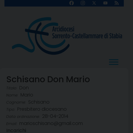
Skip
Facebook
Instagram
X
YouTube
Feed
Channel
to
content
Schisano Don Mario
Don
Titolo:
Mario
Nome:
Schisano
Cognome:
Presbitero diocesano
Tipo:
28-04-2014
Data ordinazione:
marioschisano@gmail.com
Email:
Incarichi