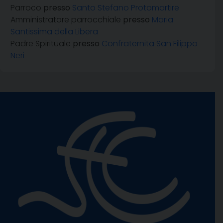
Parroco
presso
Santo Stefano Protomartire
Amministratore parrocchiale
presso
Maria
Santissima della Libera
Padre Spirituale
presso
Confraternita San Filippo
Neri