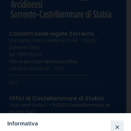
Contatti sede legale Sorrento
Via Santa Maria della Pietà, 44 – 80067
Sorrento (NA)
tel. 0818781244
Giorni ed Orari Apertura Uffici:
Venerdì ore 09:30 – 12:30
———————————————————–
PEC:
diocesisorrentocastellammare@pec.it
Uffici di Castellammare di Stabia
Vico Sant’Anna, 1 – 80053 Castellammare di
Stabia (NA)
tel. 0818714501
Informativa
Giorni ed Orari Apertura Uffici: