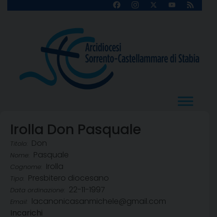
Skip
Facebook
Instagram
X
YouTube
Feed
Channel
to
content
Irolla Don Pasquale
Don
Titolo:
Pasquale
Nome:
Irolla
Cognome:
Presbitero diocesano
Tipo:
22-11-1997
Data ordinazione:
lacanonicasanmichele@gmail.com
Email:
Incarichi