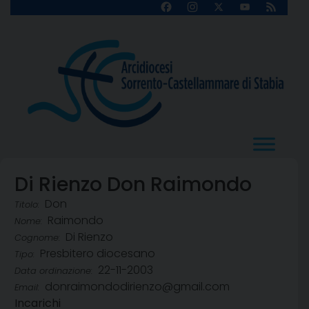
Skip
Facebook
Instagram
X
YouTube
Feed
Channel
to
content
Di Rienzo Don Raimondo
Don
Titolo:
Raimondo
Nome:
Di Rienzo
Cognome:
Presbitero diocesano
Tipo:
22-11-2003
Data ordinazione:
donraimondodirienzo@gmail.com
Email:
Incarichi