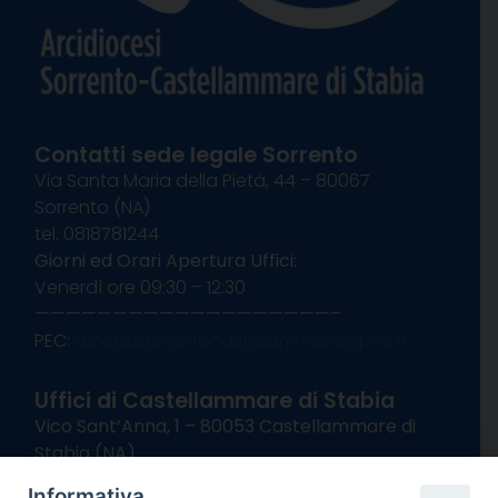
Contatti sede legale Sorrento
Via Santa Maria della Pietà, 44 – 80067
Sorrento (NA)
tel. 0818781244
Giorni ed Orari Apertura Uffici:
Venerdì ore 09:30 – 12:30
———————————————————–
PEC:
diocesisorrentocastellammare@pec.it
Uffici di Castellammare di Stabia
Vico Sant’Anna, 1 – 80053 Castellammare di
Stabia (NA)
tel. 0818714501
Informativa