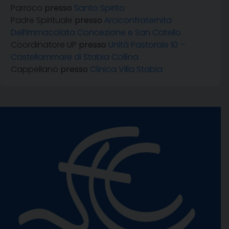
Parroco
presso
Santo Spirito
Padre Spirituale
presso
Arciconfraternita
Dell’Immacolata Concezione e San Catello
Coordinatore UP
presso
Unità Pastorale 10 –
Castellammare di Stabia Collina
Cappellano
presso
Clinica Villa Stabia