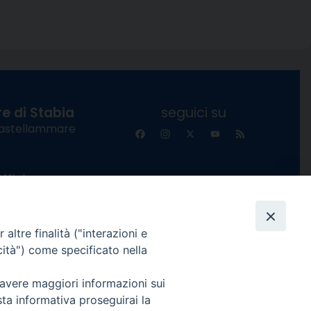
e di Stabia
seguici su
 Castellammare
Facebook
Instagram
X
YouTube
Feed
Channel
ffici:
0 – 13:00
Informativa Privacy
COPYRIGHT © 2013-2025
 – 12:30
altre finalità ("interazioni e
cità") come specificato nella
 avere maggiori informazioni sui
sta informativa proseguirai la