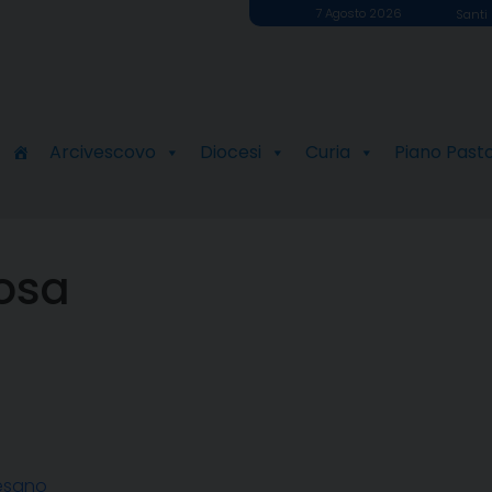
7 Agosto 2026
Santi 
Arcivescovo
Diocesi
Curia
Piano Past
Rosa
cesano