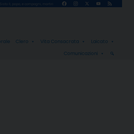
Facebook
Instagram
X
YouTube
Feed
Sisto II, papa, e compagni, martiri
Channel
orale
Clero
Vita Consacrata
Laicato
Comunicazioni