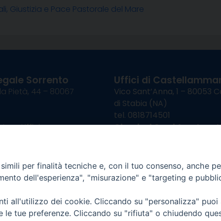
li, Giustizia e Pace Pastorale del Mare
egale Sorrento
Uffici di Castellammar
la Pietà, 44 – 80067
Vico Sant’Anna, 1 – 80053
di Stabia (NA)
tel. 0818714501
tura Uffici:
Giorni ed Orari Apertura U
12:30
Lunedì e Mercoledì ore 09:0
————————–
Uffici Matrimoni:
tocastellammare@pec.it
Lunedì e Mercoledì ore 09:30
imili per finalità tecniche e, con il tuo consenso, anche per 
amento dell'esperienza", "misurazione" e "targeting e pubbli
i all'utilizzo dei cookie. Cliccando su "personalizza" puoi
re le tue preferenze. Cliccando su "rifiuta" o chiudendo que