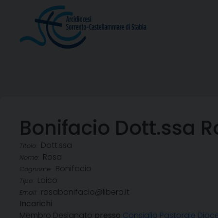
Skip
to
content
Bonifacio Dott.ssa 
Dott.ssa
Titolo:
Rosa
Nome:
Bonifacio
Cognome:
Laico
Tipo:
rosabonifacio@libero.it
Email:
Incarichi
Membro Designato
presso
Consiglio Pastorale Dio