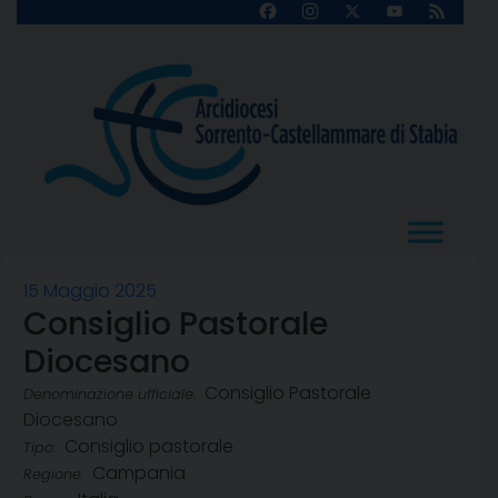
Skip
Facebook
Instagram
X
YouTube
Feed
Channel
to
content
15 Maggio 2025
Consiglio Pastorale
Diocesano
Consiglio Pastorale
Denominazione ufficiale:
Diocesano
Consiglio pastorale
Tipo:
Campania
Regione: