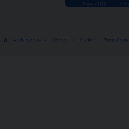
8 Agosto 2026
San D
Arcivescovo
Diocesi
Curia
Piano Past