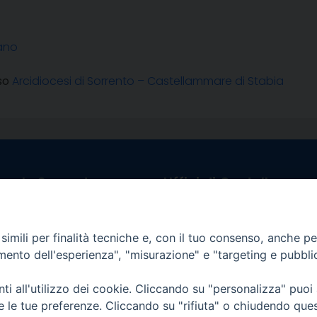
sano
so
Arcidiocesi di Sorrento – Castellammare di Stabia
egale Sorrento
Uffici di Castellammar
la Pietà, 44 – 80067
Vico Sant’Anna, 1 – 80053
di Stabia (NA)
tel. 0818714501
imili per finalità tecniche e, con il tuo consenso, anche per 
tura Uffici:
Giorni ed Orari Apertura U
amento dell'esperienza", "misurazione" e "targeting e pubbli
12:30
Lunedì e Mercoledì ore 09:0
————————–
Uffici Matrimoni:
i all'utilizzo dei cookie. Cliccando su "personalizza" puoi
tocastellammare@pec.it
Lunedì e Mercoledì ore 09:30
re le tue preferenze. Cliccando su "rifiuta" o chiudendo que