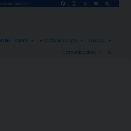
Facebook
Instagram
X
YouTube
Feed
omenico, sacerdote
Channel
orale
Clero
Vita Consacrata
Laicato
Comunicazioni