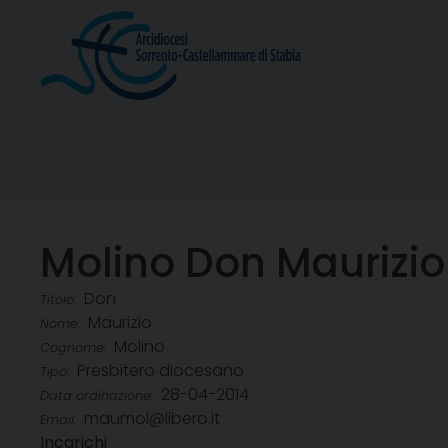
Skip
to
content
Molino Don Maurizio
Don
Titolo:
Maurizio
Nome:
Molino
Cognome:
Presbitero diocesano
Tipo:
28-04-2014
Data ordinazione:
maumol@libero.it
Email:
Incarichi