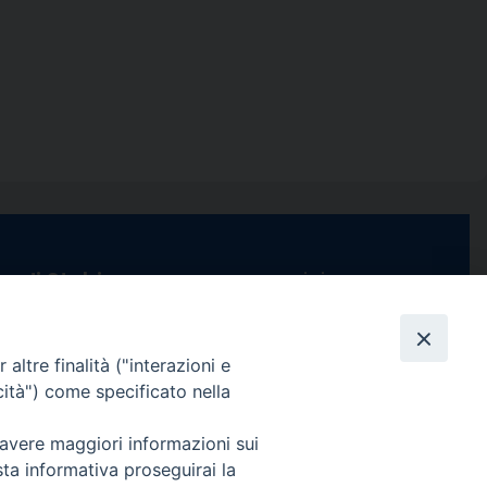
e di Stabia
seguici su
 Castellammare
Facebook
Instagram
X
YouTube
Feed
Channel
altre finalità ("interazioni e
ffici:
cità") come specificato nella
0 – 13:00
Informativa Privacy
 avere maggiori informazioni sui
COPYRIGHT © 2013-2025
 – 12:30
sta informativa proseguirai la