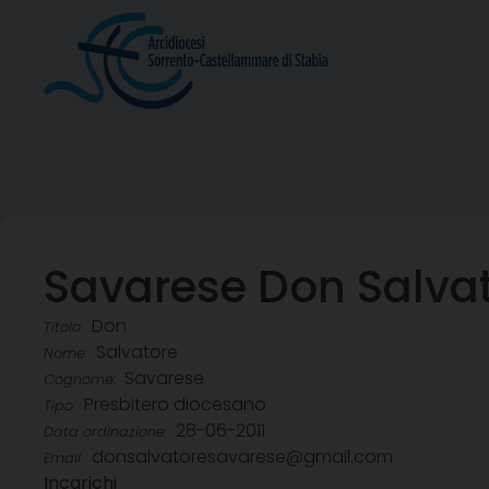
Skip
to
content
Savarese Don Salva
Don
Titolo:
Salvatore
Nome:
Savarese
Cognome:
Presbitero diocesano
Tipo:
28-06-2011
Data ordinazione:
donsalvatoresavarese@gmail.com
Email:
Incarichi