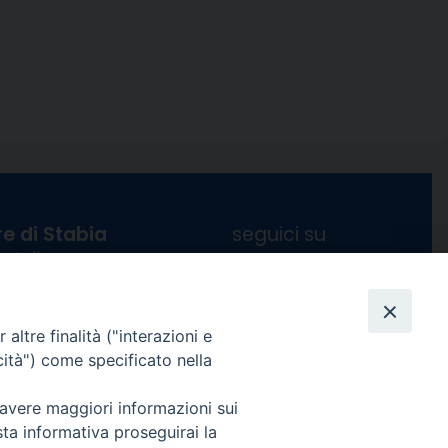
e di Stabia
seguici su
 Castellammare
Facebook
Instagram
X
YouTube
Feed
Channel
ffici:
altre finalità ("interazioni e
0 – 13:00
cità") come specificato nella
Informativa Privacy
COPYRIGHT © 2013-2025
 – 12:30
 avere maggiori informazioni sui
sta informativa proseguirai la