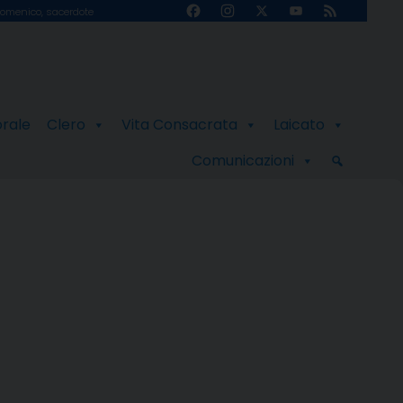
Facebook
Instagram
X
YouTube
Feed
omenico, sacerdote
Channel
orale
Clero
Vita Consacrata
Laicato
Comunicazioni