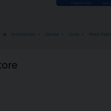
8 Agosto 2026
San D
Arcivescovo
Diocesi
Curia
Piano Past
tore