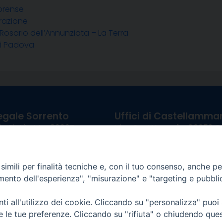
brense
razione
Rosario dell’Annunziata – La Terra
di Padova
egale Sorrento
Uffici di Castellammar
la Pietà, 44 – 80067
Vico Sant’Anna, 1 – 80053
di Stabia (NA)
tel. 0818714501
tura Uffici:
Giorni ed Orari Apertura U
imili per finalità tecniche e, con il tuo consenso, anche per 
12:30
Lunedì e Mercoledì ore 09:0
amento dell'esperienza", "misurazione" e "targeting e pubbli
————————–
Uffici Matrimoni:
tocastellammare@pec.it
Lunedì e Mercoledì ore 09:30
i all'utilizzo dei cookie. Cliccando su "personalizza" puoi
re le tue preferenze. Cliccando su "rifiuta" o chiudendo que