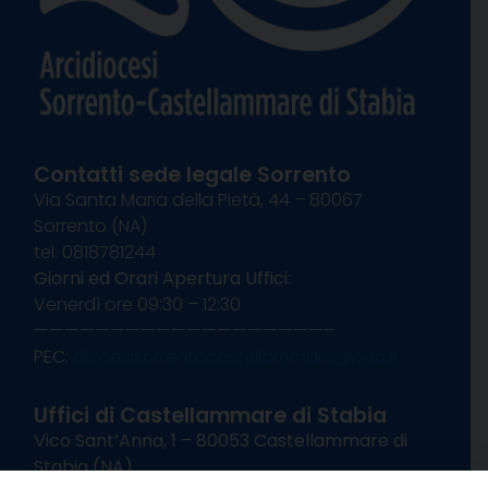
Contatti sede legale Sorrento
Via Santa Maria della Pietà, 44 – 80067
Sorrento (NA)
tel. 0818781244
Giorni ed Orari Apertura Uffici:
Venerdì ore 09:30 – 12:30
———————————————————–
PEC:
diocesisorrentocastellammare@pec.it
Uffici di Castellammare di Stabia
Vico Sant’Anna, 1 – 80053 Castellammare di
Stabia (NA)