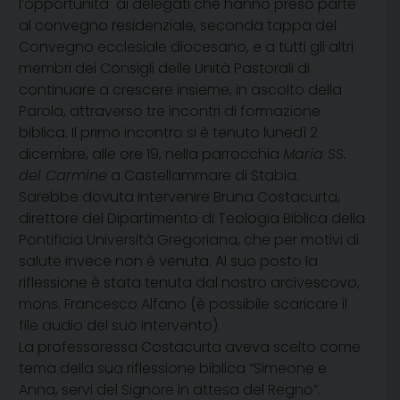
l’opportunità ai delegati che hanno preso parte
al convegno residenziale, seconda tappa del
Convegno ecclesiale diocesano, e a tutti gli altri
membri dei Consigli delle Unità Pastorali di
continuare a crescere insieme, in ascolto della
Parola, attraverso tre incontri di formazione
biblica
.
Il primo incontro si è tenuto lunedì 2
dicembre, alle ore 19, nella parrocchia
Maria SS.
del Carmine
a Castellammare di Stabia.
Sarebbe dovuta intervenire Bruna Costacurta,
direttore del Dipartimento di Teologia Biblica della
Pontificia Università Gregoriana, che per motivi di
salute invece non è venuta. Al suo posto la
riflessione è stata tenuta dal nostro arcivescovo,
mons. Francesco Alfano (è possibile scaricare il
file audio del suo intervento).
La professoressa Costacurta aveva scelto come
tema della sua riflessione biblica “Simeone e
Anna, servi del Signore in attesa del Regno”.