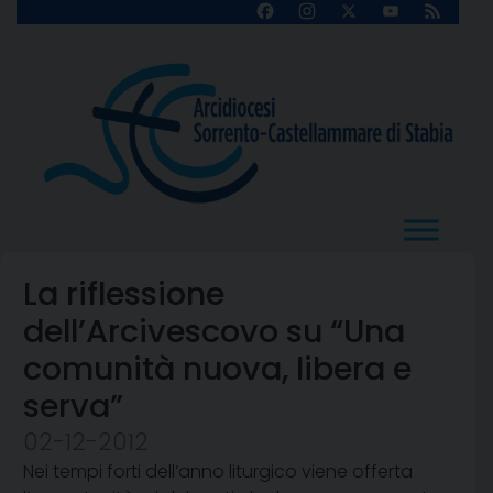
Skip
Facebook
Instagram
X
YouTube
Feed
Channel
to
content
La riflessione
dell’Arcivescovo su “Una
comunità nuova, libera e
serva”
02-12-2012
Nei tempi forti dell’anno liturgico viene offerta