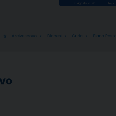
6 Agosto 2026
Festa 
Arcivescovo
Diocesi
Curia
Piano Past
ovo