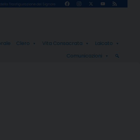
Facebook
Instagram
X
YouTube
Feed
della Trasfigurazione del Signore
Channel
orale
Clero
Vita Consacrata
Laicato
Comunicazioni