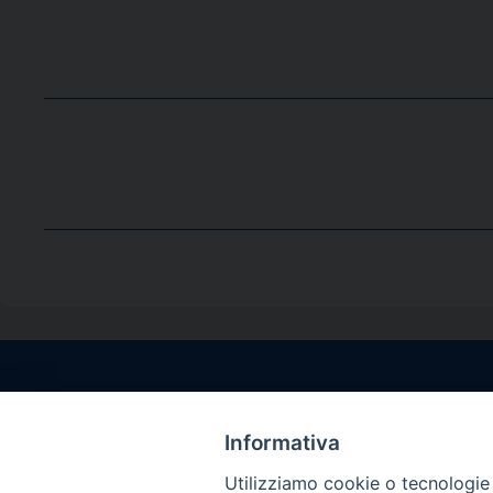
Contatti sede l
Via Santa Maria del
Informativa
Sorrento (NA)
Utilizziamo cookie o tecnologie s
tel. 0818781244