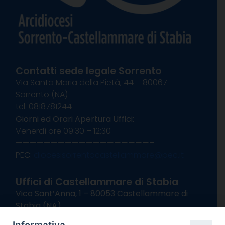
Contatti sede legale Sorrento
Via Santa Maria della Pietà, 44 – 80067
Sorrento (NA)
tel. 0818781244
Giorni ed Orari Apertura Uffici:
Venerdì ore 09:30 – 12:30
———————————————————–
PEC:
diocesisorrentocastellammare@pec.it
Uffici di Castellammare di Stabia
Vico Sant’Anna, 1 – 80053 Castellammare di
Stabia (NA)
tel. 0818714501