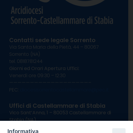
Contatti sede legale Sorrento
Via Santa Maria della Pietà, 44 – 80067
Sorrento (NA)
tel. 0818781244
Giorni ed Orari Apertura Uffici:
Venerdì ore 09:30 – 12:30
———————————————————–
PEC:
diocesisorrentocastellammare@pec.it
Uffici di Castellammare di Stabia
Vico Sant’Anna, 1 – 80053 Castellammare di
Stabia (NA)
tel. 0818714501
Informativa