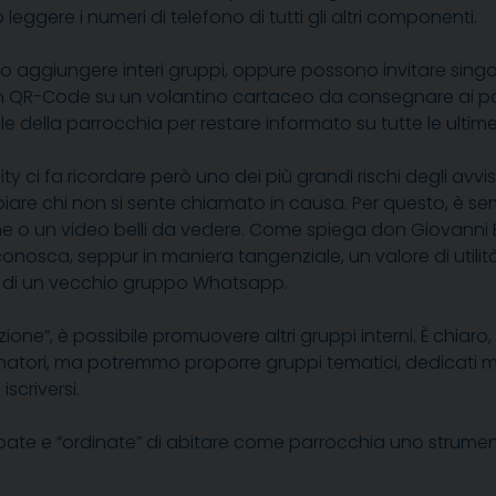
gere i numeri di telefono di tutti gli altri componenti.
o aggiungere interi gruppi, oppure possono invitare singo
n QR-Code su un volantino cartaceo da consegnare ai pa
le della parrocchia per restare informato su tutte le ultime 
fa ricordare però uno dei più grandi rischi degli avvisi pa
di annoiare chi non si sente chiamato in causa. Per questo, 
ne o un video belli da vedere. Come spiega don Giovann
conosca, seppur in maniera tangenziale, un valore di utilità
a di un vecchio gruppo Whatsapp.
izione”, è possibile promuovere altri gruppi interni. È chia
matori, ma potremmo proporre gruppi tematici, dedicati m
criversi.
rbate e “ordinate” di abitare come parrocchia uno strumen