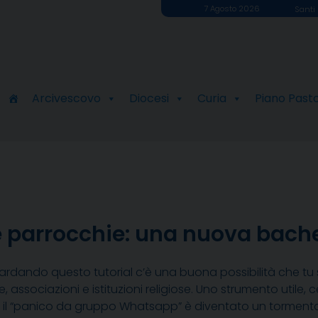
7 Agosto 2026
Santi 
Arcivescovo
Diocesi
Curia
Piano Past
 parrocchie: una nuova bach
ardando questo tutorial c’è una buona possibilità che tu 
, associazioni e istituzioni religiose. Uno strumento utile, 
 il “panico da gruppo Whatsapp” è diventato un tormenton