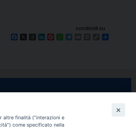
condividi su
Facebook
X
Threads
LinkedIn
Pinterest
WhatsApp
Telegram
Email
Print
Copy
Condividi
Link
e di Stabia
seguici su
 Castellammare
Facebook
Instagram
X
YouTube
Feed
Channel
altre finalità ("interazioni e
cità") come specificato nella
ffici:
0 – 13:00