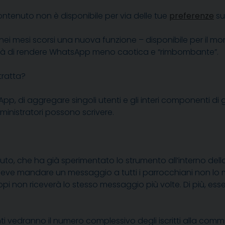
ntenuto non è disponibile per via delle tue
preferenze
su
 nei mesi scorsi una nuova funzione – disponibile per il mo
à di rendere WhatsApp meno caotica e “rimbombante”.
tratta?
 di aggregare singoli utenti e gli interi componenti di gru
inistratori possono scrivere.
o, che ha già sperimentato lo strumento all’interno de
deve mandare un messaggio a tutti i parrocchiani non lo m
ruppi non riceverà lo stesso messaggio più volte. Di più, es
enti vedranno il numero complessivo degli iscritti alla com