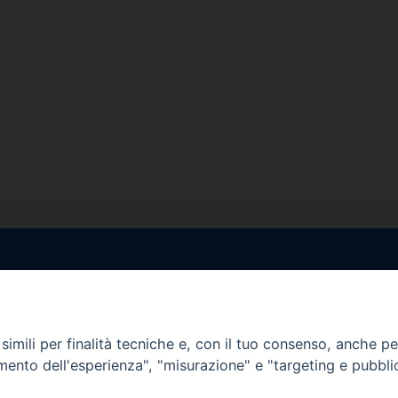
egale Sorrento
Uffici di Castellammar
la Pietà, 44 – 80067
Vico Sant’Anna, 1 – 80053
di Stabia (NA)
imili per finalità tecniche e, con il tuo consenso, anche per 
tel. 0818714501
amento dell'esperienza", "misurazione" e "targeting e pubbli
tura Uffici:
Giorni ed Orari Apertura U
12:30
Lunedì e Mercoledì ore 09:0