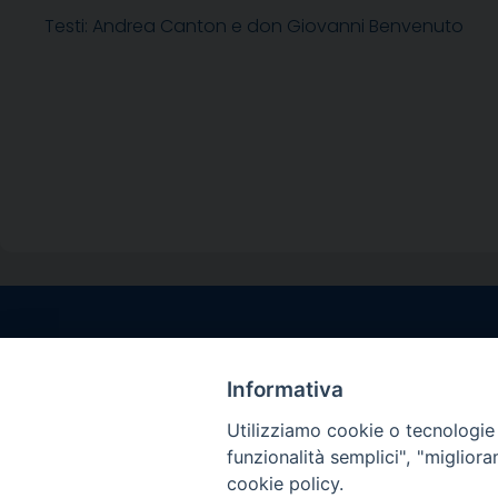
Testi: Andrea Canton e don Giovanni Benvenuto
Contatti sede l
Via Santa Maria del
Informativa
Sorrento (NA)
Utilizziamo cookie o tecnologie s
tel. 0818781244
funzionalità semplici", "miglior
Giorni ed Orari Aper
cookie policy.
Venerdì ore 09:30 – 