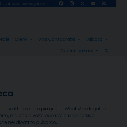
Facebook
Instagram
X
YouTube
Feed
Sisto II, papa, e compagni, martiri
Channel
orale
Clero
Vita Consacrata
Laicato
Comunicazioni
eca
sia iscritto a uno o più gruppi WhatsApp legati a
certo, ma che a volte può rivelarsi dispersivo,
e nel dibattito pubblico.