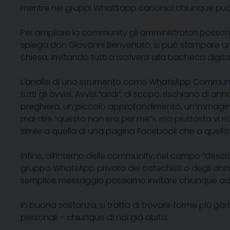
mentre nei gruppi WhatSapp canonici chiunque può leg
Per ampliare la community gli amministratori posson
spiega don Giovanni Benvenuto, si può stampare u
chiesa, invitando tutti a iscriversi alla bacheca digita
L’analisi di uno strumento come WhatsApp Community ci 
tutti gli avvisi. Avvisi “aridi”, di scopo, rischiano 
preghiera, un piccolo approfondimento, un’immagi
mai dire “questo non era per me”», ma piuttosto vi ri
simile a quella di una pagina Facebook che a quell
Infine, all’interno delle community, nel campo “descr
gruppo WhatsApp privato dei catechisti o degli ani
semplice messaggio possiamo invitare chiunque ad is
In buona sostanza, si tratta di trovare forme più ga
personali – chiunque di noi già abita.