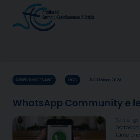
Skip
to
content
NEWS DIOCESANE
UCS
5 Ottobre 2023
WhatsApp Community e le
Se stai gu
parrocchie
tanto che