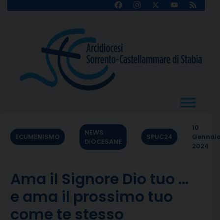
Skip
Facebook
Instagram
X
YouTube
Feed
Channel
to
content
10
NEWS
ECUMENISMO
SPUC24
Gennai
DIOCESANE
2024
Ama il Signore Dio tuo …
e ama il prossimo tuo
come te stesso