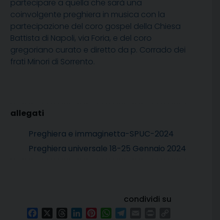
partecipare a quella che sarà una
coinvolgente preghiera in musica con la
partecipazione del coro gospel della Chiesa
Battista di Napoli, via Foria, e del coro
gregoriano curato e diretto da p. Corrado dei
frati Minori di Sorrento.
Preghiera e immaginetta-SPUC-2024
Preghiera universale 18-25 Gennaio 2024
condividi su
Facebook
X
Threads
LinkedIn
Pinterest
WhatsApp
Telegram
Email
Print
Copy