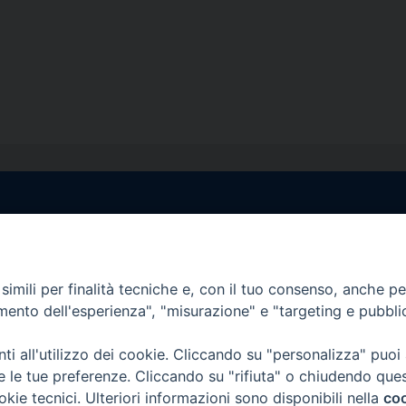
egale Sorrento
Uffici di Castellammar
la Pietà, 44 – 80067
Vico Sant’Anna, 1 – 80053
di Stabia (NA)
imili per finalità tecniche e, con il tuo consenso, anche per 
tel. 0818714501
amento dell'esperienza", "misurazione" e "targeting e pubbli
tura Uffici:
Giorni ed Orari Apertura U
12:30
Lunedì e Mercoledì ore 09:0
i all'utilizzo dei cookie. Cliccando su "personalizza" puoi
————————–
Uffici Matrimoni:
re le tue preferenze. Cliccando su "rifiuta" o chiudendo que
tocastellammare@pec.it
Lunedì e Mercoledì ore 09:30
okie tecnici. Ulteriori informazioni sono disponibili nella
coo