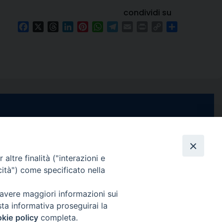
condividi su
Facebook
X
Threads
LinkedIn
Pinterest
WhatsApp
Telegram
Email
Print
Copy
Condividi
Link
e di Stabia
seguici su
 Castellammare
Facebook
Instagram
X
YouTube
Feed
Channel
altre finalità ("interazioni e
cità") come specificato nella
ffici:
0 – 13:00
Informativa Privacy
 avere maggiori informazioni sui
COPYRIGHT © 2013-2025
sta informativa proseguirai la
 – 12:30
kie policy
completa.