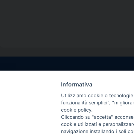
Contatti sede l
Via Santa Maria del
Informativa
Sorrento (NA)
Utilizziamo cookie o tecnologie s
tel. 0818781244
funzionalità semplici", "miglior
Giorni ed Orari Aper
cookie policy.
Venerdì ore 09:30 – 
Cliccando su "accetta" acconsent
———————————
cookie utilizzati e personalizza
PEC:
diocesisorren
navigazione installando i soli co