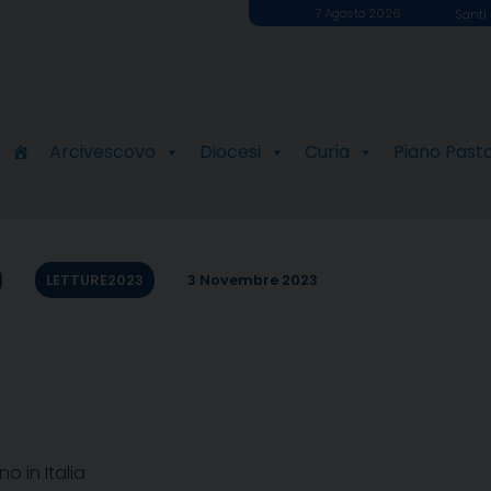
7 Agosto 2026
Santi 
Arcivescovo
Diocesi
Curia
Piano Past
LETTURE2023
3 Novembre 2023
 in Italia