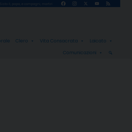
Facebook
Instagram
X
YouTube
Feed
Sisto II, papa, e compagni, martiri
Channel
orale
Clero
Vita Consacrata
Laicato
Comunicazioni