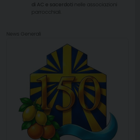
di AC e sacerdoti
nelle associazioni
parrocchiali.
News Generali