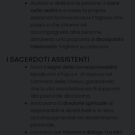
Aiutano e abilitano le persone a
stare
nella realtà
e a vivere la propria
esistenza riconoscendovi il Signore che
passa e che chiama ad
accompagnare altre persone,
attraverso una proposta di
discepolato
missionario
‘tagliata’ su ciascuno.
I SACERDOTI ASSISTENTI
Sono il
segno della corresponsabilità
laicale con il Papa e di Vescovi nel
cammino della Chiesa, garantendo
che la vita associativa sia di supporto
alla pastorale diocesana.
Assicurano la
direzione spirituale
ai
responsabili ai diversi livelli e a i soci,
accompagnandoli nel discernimento
personale.
Lavorano per
favorire il dialogo tra laici