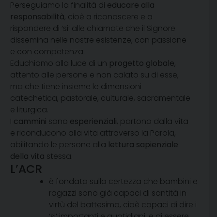
Perseguiamo la finalità di
educare alla
responsabilità
, cioè a riconoscere e a
rispondere di ‘si’ alle chiamate che il Signore
dissemina nelle nostre esistenze, con passione
e con competenza.
Educhiamo alla luce di un
progetto globale
,
attento alle persone e non calato su di esse,
ma che tiene insieme le dimensioni
catechetica, pastorale, culturale, sacramentale
e liturgica.
I
cammini
sono
esperienziali
, partono dalla vita
e riconducono alla vita attraverso la Parola,
abilitando le persone alla
lettura sapienziale
della vita
stessa.
L’ACR
è fondata sulla certezza che bambini e
ragazzi sono già capaci di santità in
virtù del battesimo, cioè capaci di dire i
‘si’ importanti e quotidiani, e di essere