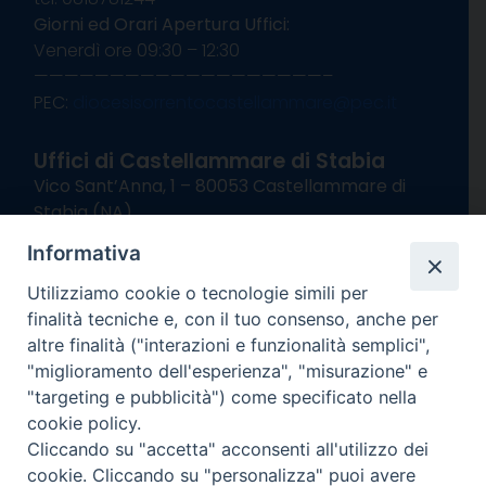
Giorni ed Orari Apertura Uffici:
Venerdì ore 09:30 – 12:30
———————————————————–
PEC:
diocesisorrentocastellammare@pec.it
Uffici di Castellammare di Stabia
Vico Sant’Anna, 1 – 80053 Castellammare di
Stabia (NA)
tel. 0818714501
Informativa
Giorni ed Orari Apertura Uffici:
Lunedì e Mercoledì ore 09:00 – 13:00
Utilizziamo cookie o tecnologie simili per
Uffici Matrimoni:
finalità tecniche e, con il tuo consenso, anche per
Lunedì e Mercoledì ore 09:30 – 12:30
altre finalità ("interazioni e funzionalità semplici",
"miglioramento dell'esperienza", "misurazione" e
seguici su
"targeting e pubblicità") come specificato nella
cookie policy.
Facebook
Instagram
X
YouTube
Feed
Cliccando su "accetta" acconsenti all'utilizzo dei
Channel
cookie. Cliccando su "personalizza" puoi avere