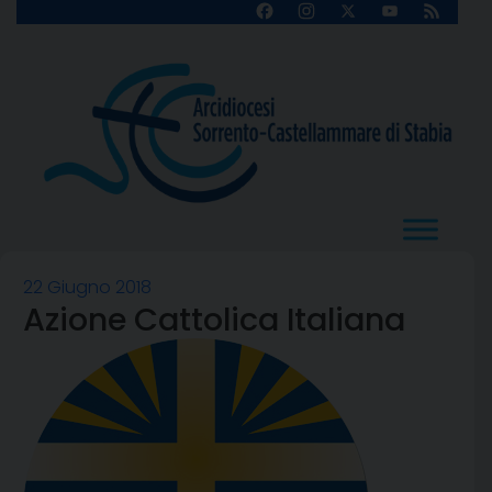
Skip
Facebook
Instagram
X
YouTube
Feed
Channel
to
content
22 Giugno 2018
Azione Cattolica Italiana