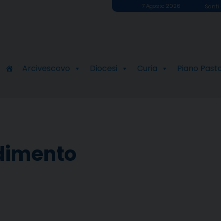
7 Agosto 2026
Santi 
Arcivescovo
Diocesi
Curia
Piano Past
ndimento