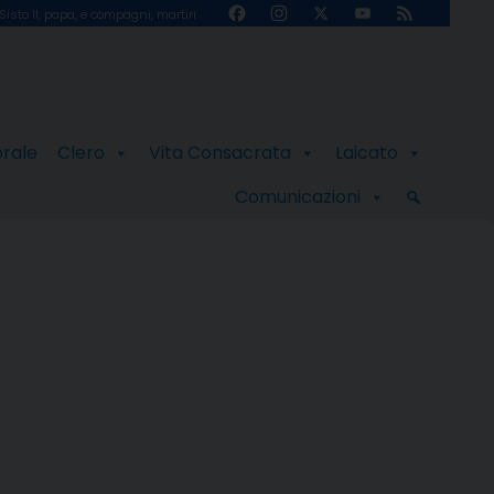
Facebook
Instagram
X
YouTube
Feed
Sisto II, papa, e compagni, martiri
Channel
orale
Clero
Vita Consacrata
Laicato
Comunicazioni