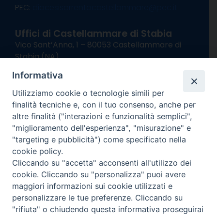
PEC:
diocesisorrentocastellammare@pec.it
Uffici di Castellammare di Stabia
Vico Sant’Anna, 1 – 80053 Castellammare di
Stabia (NA)
tel. 0818714501
Informativa
Giorni ed Orari Apertura Uffici:
Lunedì e Mercoledì ore 09:00 – 13:00
Utilizziamo cookie o tecnologie simili per
Uffici Matrimoni:
finalità tecniche e, con il tuo consenso, anche per
Lunedì e Mercoledì ore 09:30 – 12:30
altre finalità ("interazioni e funzionalità semplici",
"miglioramento dell'esperienza", "misurazione" e
seguici su
"targeting e pubblicità") come specificato nella
cookie policy.
Facebook
Instagram
X
YouTube
Feed
Cliccando su "accetta" acconsenti all'utilizzo dei
Channel
cookie. Cliccando su "personalizza" puoi avere
Informativa Privacy
maggiori informazioni sui cookie utilizzati e
COPYRIGHT © 2013-2025
personalizzare le tue preferenze. Cliccando su
"rifiuta" o chiudendo questa informativa proseguirai