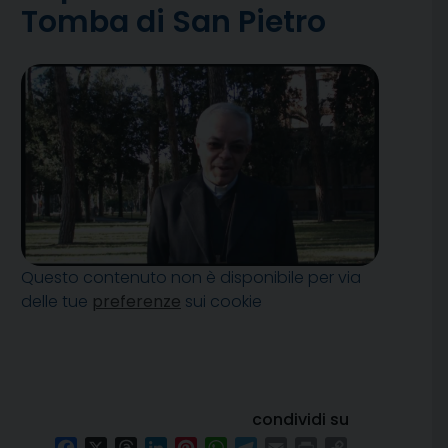
Tomba di San Pietro
Questo contenuto non è disponibile per via
delle tue
preferenze
sui cookie
condividi su
Facebook
X
Threads
LinkedIn
Pinterest
WhatsApp
Telegram
Email
Print
Copy