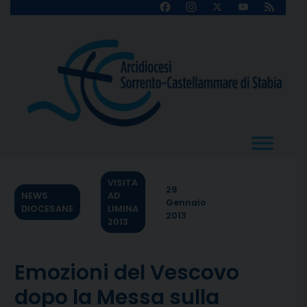
Skip
Facebook
Instagram
X
YouTube
Feed
Channel
to
content
VISITA
29
NEWS
AD
Gennaio
DIOCESANE
LIMINA
2013
2013
Emozioni del Vescovo
dopo la Messa sulla