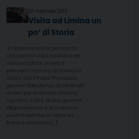
25 Gennaio 2013
Visita ad Limina un
po’ di Storia
È iniziata lunedì 14 gennaio in
Vaticano la visita ad limina dei
vescovi italiani, ovvero il
periodico incontro di ciascuno
di loro con il Papa. Preceduta
giovedì dalludienza al cardinale
vicario per la diocesi di Roma
Agostino Vallini, al vice gerente
Filippo Iannone e ai 5 vescovi
ausiliari dellUrbe, la visita ad
limina è articolata […]