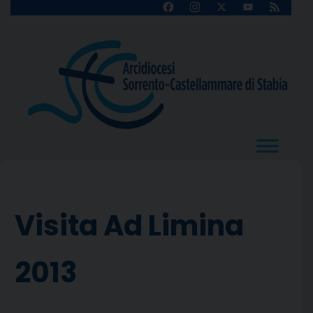
Skip
Facebook
Instagram
X
YouTube
Feed
Channel
to
content
Visita Ad Limina
2013