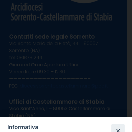
Contatti sede legale Sorrento
Via Santa Maria della Pietà, 44 – 80067
Sorrento (NA)
tel. 0818781244
Giorni ed Orari Apertura Uffici:
Venerdì ore 09:30 – 12:30
———————————————————–
PEC:
diocesisorrentocastellammare@pec.it
Uffici di Castellammare di Stabia
Vico Sant’Anna, 1 – 80053 Castellammare di
Stabia (NA)
tel. 0818714501
Informativa
Giorni ed Orari Apertura Uffici: