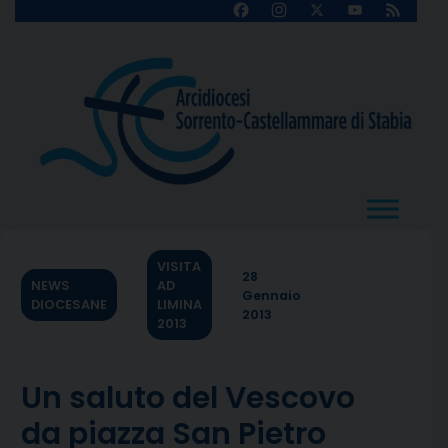
Skip
Facebook
Instagram
X
YouTube
Feed
Channel
to
content
VISITA
28
NEWS
AD
Gennaio
DIOCESANE
LIMINA
2013
2013
Un saluto del Vescovo
da piazza San Pietro