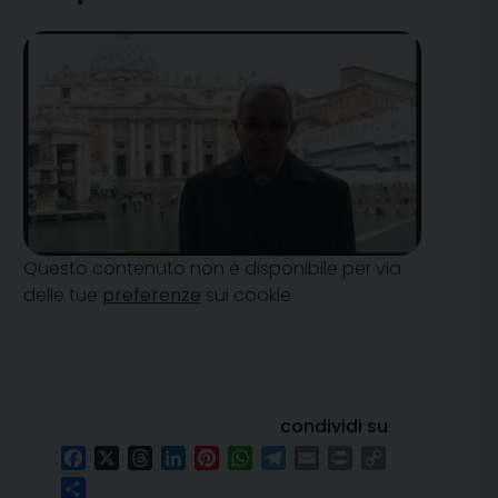
Questo contenuto non è disponibile per via
delle tue
preferenze
sui cookie
condividi su
Facebook
X
Threads
LinkedIn
Pinterest
WhatsApp
Telegram
Email
Print
Copy
Link
Condividi