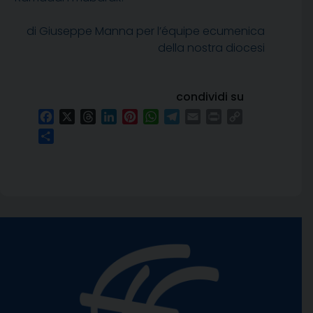
di Giuseppe Manna per l’équipe ecumenica
della nostra diocesi
condividi su
Facebook
X
Threads
LinkedIn
Pinterest
WhatsApp
Telegram
Email
Print
Copy
Link
Condividi