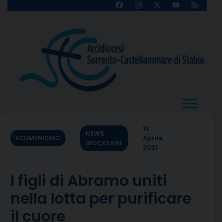
Skip
Facebook
Instagram
X
YouTube
Feed
Channel
to
content
13
NEWS
ECUMENISMO
Aprile
DIOCESANE
2021
I figli di Abramo uniti
nella lotta per purificare
il cuore