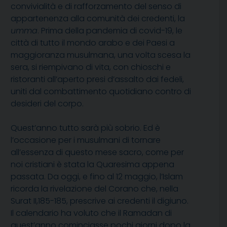
convivialità e di rafforzamento del senso di
appartenenza alla comunità dei credenti, la
umma
. Prima della pandemia di covid-19, le
città di tutto il mondo arabo e dei Paesi a
maggioranza musulmana, una volta scesa la
sera, si riempivano di vita, con chioschi e
ristoranti all’aperto presi d’assalto dai fedeli,
uniti dal combattimento quotidiano contro di
desideri del corpo.
Quest’anno tutto sarà più sobrio. Ed è
l’occasione per i musulmani di tornare
all’essenza di questo mese sacro, come per
noi cristiani è stata la Quaresima appena
passata. Da oggi, e fino al 12 maggio, l’Islam
ricorda la rivelazione del Corano che, nella
Surat II,185-185, prescrive ai credenti il digiuno.
Il calendario ha voluto che il Ramadan di
quest’anno cominciasse pochi giorni dopo la