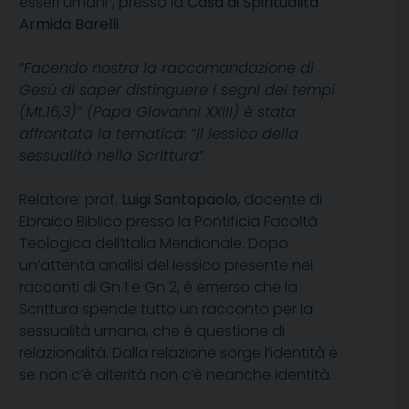
esseri umani”, presso la
Casa di Spiritualità
Armida Barelli
.
“
Facendo nostra la raccomandazione di
Gesù di saper distinguere i segni dei tempi
(Mt.16,3)” (Papa Giovanni XXIII) è stata
affrontata la tematica: “Il lessico della
sessualità nella Scrittura
”.
Relatore: prof.
Luigi Santopaolo,
docente di
Ebraico Biblico presso la Pontificia Facoltà
Teologica dell’Italia Meridionale. Dopo
un’attenta analisi del lessico presente nei
racconti di Gn 1 e Gn 2, è emerso che la
Scrittura spende tutto un racconto per la
sessualità umana, che è questione di
relazionalità. Dalla relazione sorge l’identità e
se non c’è alterità non c’è neanche identità.