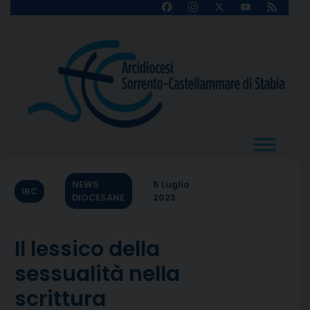
Skip
Facebook
Instagram
X
YouTube
Feed
Channel
to
content
NEWS
5 Luglio
IRC
DIOCESANE
2023
Il lessico della
sessualità nella
scrittura