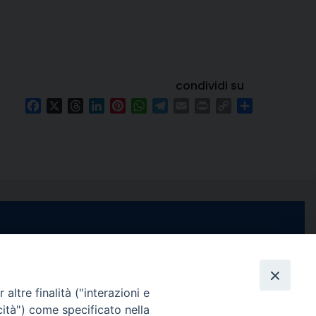
condividi su
Facebook
X
Threads
LinkedIn
Pinterest
WhatsApp
Telegram
Email
Print
Copy
Condividi
Link
e di Stabia
seguici su
 Castellammare
Facebook
Instagram
X
YouTube
Feed
Channel
altre finalità ("interazioni e
cità") come specificato nella
ffici: