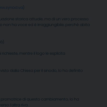
ww.synod.va
)
tuazione storica attuale, ma di un vero processo
so non ha voce ed è irraggiungibile, perché abita
à).
 richieste, mentre il logo le esplicita
to dalla Chiesa per il sinodo, lo ha definito
ente promotrice di questo cambiamento, lo ha
so l’altra riva.