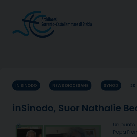
Skip
to
content
IN SINODO
NEWS DIOCESANE
SYNOD
20
inSinodo, Suor Nathalie Be
Un punto d
Papa Fra