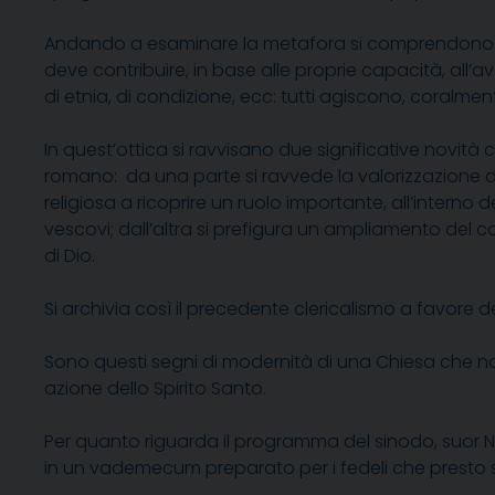
Andando a esaminare la metafora si comprendono ben
deve contribuire, in base alle proprie capacità, all’
di etnia, di condizione, ecc: tutti agiscono, coralme
In quest’ottica si ravvisano due significative novit
romano: da una parte si ravvede la valorizzazione d
religiosa a ricoprire un ruolo importante, all’interno 
vescovi; dall’altra si prefigura un ampliamento del co
di Dio.
Si archivia così il precedente clericalismo a favore 
Sono questi segni di modernità di una Chiesa che non 
azione dello Spirito Santo.
Per quanto riguarda il programma del sinodo, suor Natha
in un vademecum preparato per i fedeli che presto s