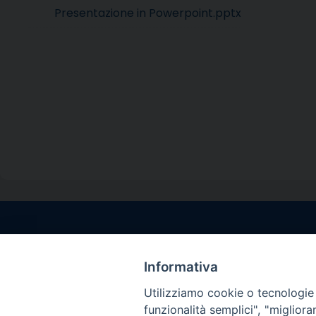
Presentazione in Powerpoint.pptx
Contatti sede l
Via Santa Maria del
Informativa
Sorrento (NA)
Utilizziamo cookie o tecnologie s
tel. 0818781244
funzionalità semplici", "miglior
Giorni ed Orari Aper