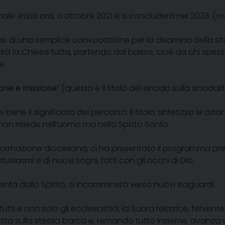
ale: inizia ora, a ottobre 2021 e si concluderà nel 2023. (
w
asi di una semplice convocazione per la disamina della si
irà la Chiesa tutta, partendo dal basso, cioè da chi spes
e.
one e missione
” (questo è il titolo del sinodo sulla sinodalit
ne il significato del percorso: il titolo sintetizza le azioni
n risiede nell’uomo ma nello Spirito Santo.
formazione diocesana, ci ha presentato il programma previs
siasmi e di nuovi sogni, fatti con gli occhi di Dio.
inta dallo Spirito, si incamminerà verso nuovi traguardi.
tti e non solo gli ecclesiastici, la Suora relatrice, ferv
ta sulla stessa barca e, remando tutto insieme, avanza ver