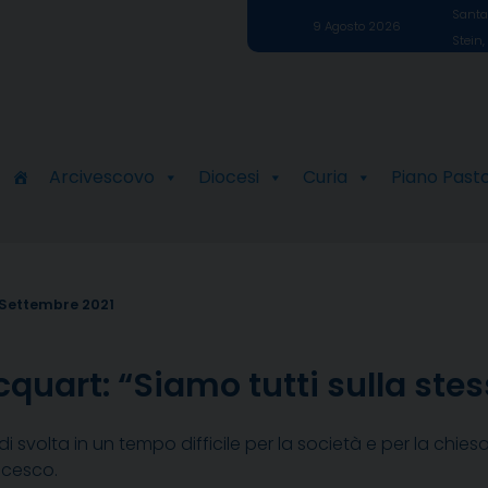
Santa 
9 Agosto 2026
Stein,
Arcivescovo
Diocesi
Curia
Piano Past
 Settembre 2021
cquart: “Siamo tutti sulla ste
i svolta in un tempo difficile per la società e per la chies
ncesco.