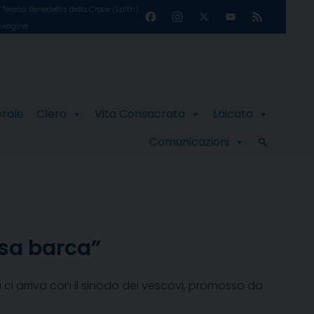
Teresa Benedetta della Croce (Edith)
Facebook
Instagram
X
YouTube
Feed
 vergine
Channel
orale
Clero
Vita Consacrata
Laicato
Comunicazioni
ssa barca”
a ci arriva con il sinodo dei vescovi, promosso da