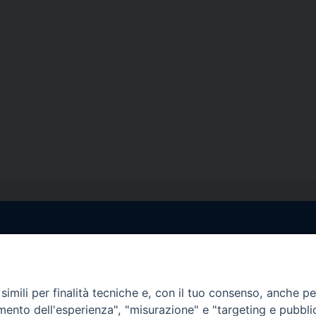
egale Sorrento
Uffici di Castellammar
la Pietà, 44 – 80067
Vico Sant’Anna, 1 – 80053
di Stabia (NA)
imili per finalità tecniche e, con il tuo consenso, anche per 
tel. 0818714501
amento dell'esperienza", "misurazione" e "targeting e pubbli
tura Uffici:
Giorni ed Orari Apertura U