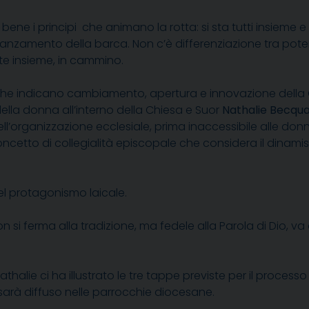
e i principi che animano la rotta: si sta tutti insieme 
avanzamento della barca. Non c’è differenziazione tra poter
nte insieme, in cammino.
à che indicano cambiamento, apertura e innovazione della C
ella donna all’interno della Chiesa e Suor
Nathalie Becqua
dell’organizzazione ecclesiale, prima inaccessibile alle don
ncetto di collegialità episcopale che considera il dinamism
del protagonismo laicale.
si ferma alla tradizione, ma fedele alla Parola di Dio, va a
lie ci ha illustrato le tre tappe previste per il processo e
arà diffuso nelle parrocchie diocesane.