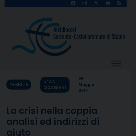
Skip
Facebook
Instagram
X
YouTube
Feed
Channel
to
content
25
NEWS
FAMIGLIA
Maggio
DIOCESANE
2014
La crisi nella coppia
analisi ed indirizzi di
aiuto