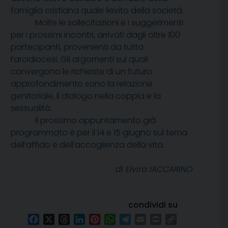
famiglia cristiana quale lievito della società.
Molte le sollecitazioni e i suggerimenti
per i prossimi incontri, arrivati dagli oltre 100
partecipanti, provenienti da tutta
l’arcidiocesi. Gli argomenti sui quali
convergono le richieste di un futuro
approfondimento sono la relazione
genitoriale, il dialogo nella coppia e la
sessualità.
Il prossimo appuntamento già
programmato è per il 14 e 15 giugno sul tema
dell’affido e dell’accoglienza della vita.
di Elvira IACCARINO
condividi su
Facebook
X
Threads
LinkedIn
Pinterest
WhatsApp
Telegram
Email
Print
Copy