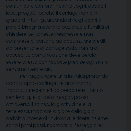
comunicare sempre i nostri bisogni, desideri,
idee, progetti, perché il coniuge non è in
grado di intuirli guardandoci negli occhi e
perciò bisogna avere la pazienza e l’umiltà di
chiedere. Le richieste inespresse e non
comprese ci portano ad accumulare crediti
da presentare al coniuge sotto forma di
accusa. La comunicazione deve perciò
essere diretta con risposte precise agli stimoli,
senza reinterpretarli.
Per raggiungere una intimità profonda
con il proprio coniuge i relatori hanno
tracciato tre sentieri da percorrere. Il primo
sentiero, quello “della magia”, passa
attraverso il sorriso, la gratitudine e la
tenerezza. Imparare a gioire della gioia
dell’altro invece di “invidiarla” e ridere insieme
sono i primi passi, ricordarsi di festeggiare i