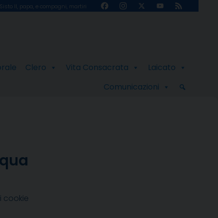
Facebook
Instagram
X
YouTube
Feed
Sisto II, papa, e compagni, martiri
Channel
orale
Clero
Vita Consacrata
Laicato
Comunicazioni
squa
i cookie