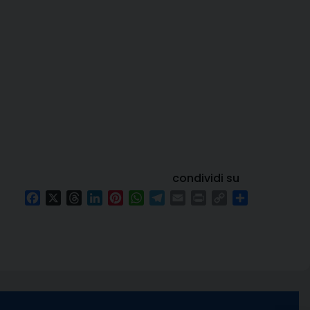
condividi su
Facebook
X
Threads
LinkedIn
Pinterest
WhatsApp
Telegram
Email
Print
Copy
Condividi
Link