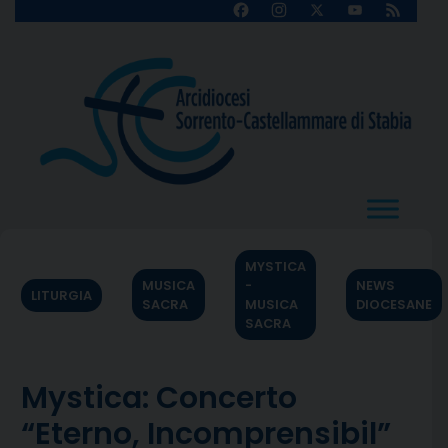
Skip
Facebook
Instagram
X
YouTube
Feed
Channel
to
content
MYSTICA
MUSICA
-
NEWS
LITURGIA
SACRA
MUSICA
DIOCESANE
SACRA
Mystica: Concerto
“Eterno, Incomprensibil”