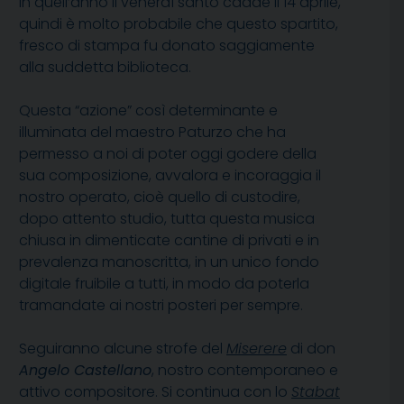
In quell’anno il venerdì santo cadde il 14 aprile,
quindi è molto probabile che questo spartito,
fresco di stampa fu donato saggiamente
alla suddetta biblioteca.
Questa “azione” così determinante e
illuminata del maestro Paturzo che ha
permesso a noi di poter oggi godere della
sua composizione, avvalora e incoraggia il
nostro operato, cioè quello di custodire,
dopo attento studio, tutta questa musica
chiusa in dimenticate cantine di privati e in
prevalenza manoscritta, in un unico fondo
digitale fruibile a tutti, in modo da poterla
tramandate ai nostri posteri per sempre.
Seguiranno alcune strofe del
Miserere
di don
Angelo Castellano
, nostro contemporaneo e
attivo compositore. Si continua con lo
Stabat