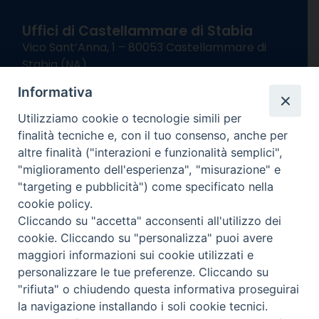
Uffici di Castellammare di Stabia
Vico Sant’Anna, 1 – 80053 Castellammare di
Stabia (NA)
tel. 0818714501
Informativa
Giorni ed Orari Apertura Uffici:
Lunedì e Mercoledì ore 09:00 – 13:00
Utilizziamo cookie o tecnologie simili per
Uffici Matrimoni:
finalità tecniche e, con il tuo consenso, anche per
Lunedì e Mercoledì ore 09:30 – 12:30
altre finalità ("interazioni e funzionalità semplici",
"miglioramento dell'esperienza", "misurazione" e
seguici su
"targeting e pubblicità") come specificato nella
cookie policy.
Facebook
Instagram
X
YouTube
Feed
Cliccando su "accetta" acconsenti all'utilizzo dei
Channel
cookie. Cliccando su "personalizza" puoi avere
Informativa Privacy
maggiori informazioni sui cookie utilizzati e
COPYRIGHT © 2013-2025
personalizzare le tue preferenze. Cliccando su
"rifiuta" o chiudendo questa informativa proseguirai
la navigazione installando i soli cookie tecnici.