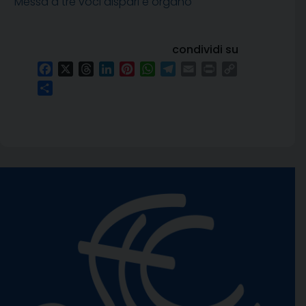
Messa a tre voci dispari e organo
condividi su
Facebook
X
Threads
LinkedIn
Pinterest
WhatsApp
Telegram
Email
Print
Copy
Link
Condividi