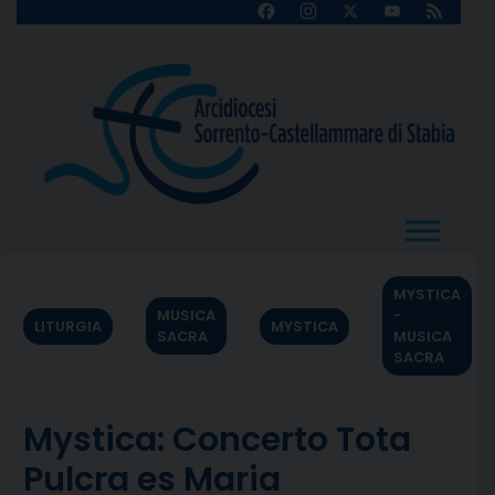
Skip
Facebook
Instagram
X
YouTube
Feed
Channel
to
content
MYSTICA
MUSICA
-
LITURGIA
MYSTICA
SACRA
MUSICA
SACRA
Mystica: Concerto Tota
Pulcra es Maria