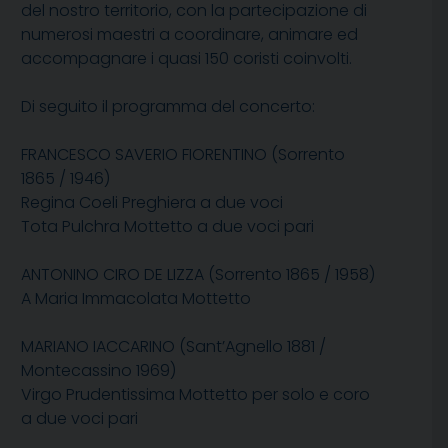
del nostro territorio, con la partecipazione di
numerosi maestri a coordinare, animare ed
accompagnare i quasi 150 coristi coinvolti.
Di seguito il programma del concerto:
F
RANCESCO
S
AVERIO
F
IORENTINO
(Sorrento
1865 / 1946)
Regina Coeli Preghiera a due voci
Tota Pulchra Mottetto a due voci pari
A
NTONINO
C
IRO
D
E
L
IZZA
(Sorrento 1865 / 1958)
A Maria Immacolata Mottetto
M
ARIANO
I
ACCARINO
(Sant’Agnello 1881 /
Montecassino 1969)
Virgo Prudentissima Mottetto per solo e coro
a due voci pari