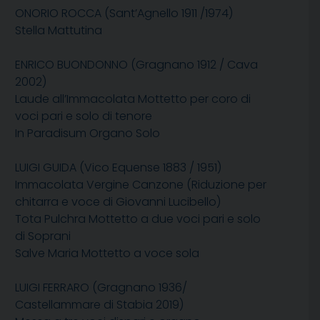
O
NORIO
R
OCCA
(Sant’Agnello 1911 /1974)
Stella Mattutina
E
NRICO
B
UONDONNO
(Gragnano 1912 / Cava
2002)
Laude all’Immacolata Mottetto per coro di
voci pari e solo di tenore
In Paradisum Organo Solo
L
UIGI
G
UIDA
(Vico Equense 1883 / 1951)
Immacolata Vergine Canzone (Riduzione per
chitarra e voce di Giovanni Lucibello)
Tota Pulchra Mottetto a due voci pari e solo
di Soprani
Salve Maria Mottetto a voce sola
L
UIGI
F
ERRARO
(Gragnano 1936/
Castellammare di Stabia 2019)