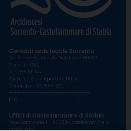
Contatti sede legale Sorrento
Via Santa Maria della Pietà, 44 – 80067
Sorrento (NA)
tel. 0818781244
Giorni ed Orari Apertura Uffici:
Venerdì ore 09:30 – 12:30
———————————————————–
PEC:
diocesisorrentocastellammare@pec.it
Uffici di Castellammare di Stabia
Vico Sant’Anna, 1 – 80053 Castellammare di
Stabia (NA)