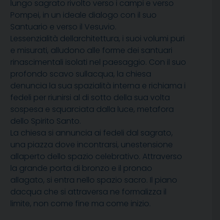
lungo sagrato rivolto verso i campi e verso
Pompei, in un ideale dialogo con il suo
Santuario e verso il Vesuvio.
Lessenzialità dellarchitettura, i suoi volumi puri
e misurati, alludono alle forme dei santuari
rinascimentali isolati nel paesaggio. Con il suo
profondo scavo sullacqua, la chiesa
denuncia la sua spazialità interna e richiama i
fedeli per riunirsi al di sotto della sua volta
sospesa e squarciata dalla luce, metafora
dello Spirito Santo.
La chiesa si annuncia ai fedeli dal sagrato,
una piazza dove incontrarsi, unestensione
allaperto dello spazio celebrativo. Attraverso
la grande porta di bronzo e il pronao
allagato, si entra nello spazio sacro. Il piano
dacqua che si attraversa ne formalizza il
limite, non come fine ma come inizio.