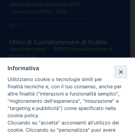
Giorni ed Orari Apertura Uffici:
Venerdì ore 09:30 – 12:30
———————————————————–
PEC:
diocesisorrentocastellammare@pec.it
Uffici di Castellammare di Stabia
Vico Sant’Anna, 1 – 80053 Castellammare di
Stabia (NA)
tel. 0818714501
Informativa
Giorni ed Orari Apertura Uffici:
Lunedì e Mercoledì ore 09:00 – 13:00
Utilizziamo cookie o tecnologie simili per
Uffici Matrimoni:
finalità tecniche e, con il tuo consenso, anche per
Lunedì e Mercoledì ore 09:30 – 12:30
altre finalità ("interazioni e funzionalità semplici",
"miglioramento dell'esperienza", "misurazione" e
seguici su
"targeting e pubblicità") come specificato nella
cookie policy.
Facebook
Instagram
X
YouTube
Feed
Cliccando su "accetta" acconsenti all'utilizzo dei
Channel
cookie. Cliccando su "personalizza" puoi avere