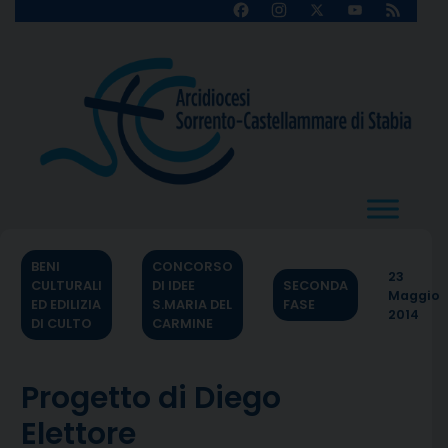
Skip
Facebook
Instagram
X
YouTube
Feed
Channel
to
content
BENI
CONCORSO
23
CULTURALI
DI IDEE
SECONDA
Maggio
ED EDILIZIA
S.MARIA DEL
FASE
2014
DI CULTO
CARMINE
Progetto di Diego
Elettore