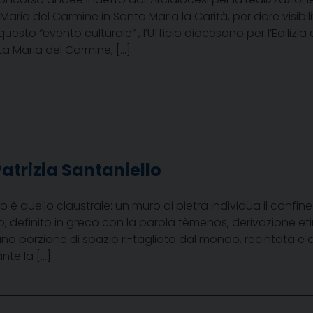
aria del Carmine in Santa Maria la Carità, per dare visibilit
sto “evento culturale” , l’Ufficio diocesano per l’Edilizia
ta Maria del Carmine, […]
Patrizia Santaniello
ivo è quello claustrale: un muro di pietra individua il confine
nto, definito in greco con la parola tèmenos, derivazione e
na porzione di spazio ri-tagliata dal mondo, recintata e de
te la […]