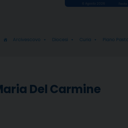
6 Agosto 2026
Festa 
Arcivescovo
Diocesi
Curia
Piano Past
Maria Del Carmine