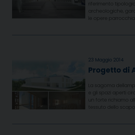
riferimento tipolog
archeologiche, garan
le opere parrocchiali
23 Maggio 2014
Progetto di 
La sagoma dellampi
e gli spazi aperti c
un forte richiamo al
tessuto dello scapol