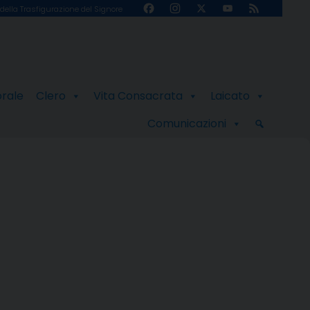
Facebook
Instagram
X
YouTube
Feed
della Trasfigurazione del Signore
Channel
orale
Clero
Vita Consacrata
Laicato
Comunicazioni