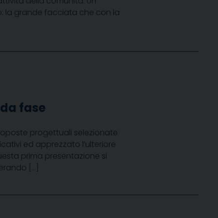
attività della comunità. Un
io: la grande facciata che con la
nda fase
proposte progettuali selezionate
cativi ed apprezzato l’ulteriore
uesta prima presentazione si
perando […]