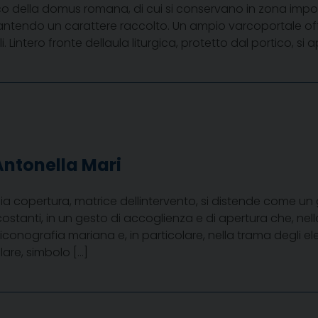
ico della domus romana, di cui si conservano in zona impo
tendo un carattere raccolto. Un ampio varcoportale offre 
. Lintero fronte dellaula liturgica, protetto dal portico, s
Antonella Mari
a copertura, matrice dellintervento, si distende come u
ircostanti, in un gesto di accoglienza e di apertura che, ne
liconografia mariana e, in particolare, nella trama degli
are, simbolo […]