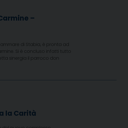
 Carmine –
ellammare di Stabia, è pronta ad
mine. Si è concluso infatti tutto
fetta sinergia il parroco don
a la Carità
one del nuovo complesso