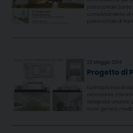
parrocchiale Santa M
completamento di que
parrocchiale di San
23 Maggio 2014
Progetto di 
Il principio insediat
circostante. Il reci
designare unarea, u
muro genera, median