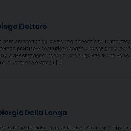
Diego Elettore
mpianto architettonico, come una deposizione, formalizzano
 tempo profano e costruzione spaziale eccezionale, per fa
ale e accompagna i fedeli al lungo sagrato rivolto verso 
 suo Santuario e verso il […]
Giorgio Della Longa
ttere fortemente mediterraneo, si organizza intorno al pat