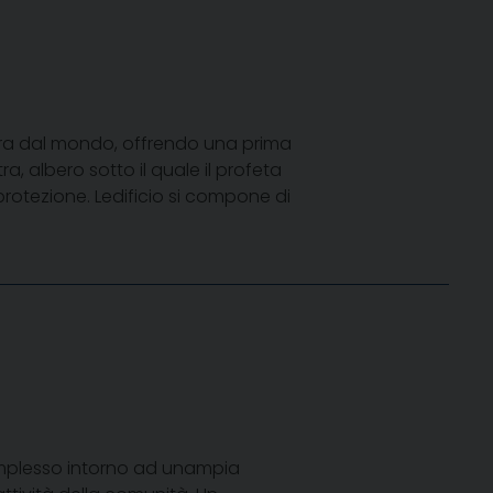
epara dal mondo, offrendo una prima
a, albero sotto il quale il profeta
rotezione. Ledificio si compone di
complesso intorno ad unampia