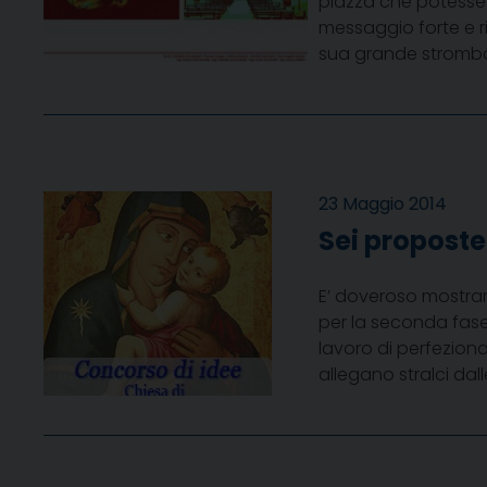
piazza che potesse a
messaggio forte e ri
sua grande strombatu
23 Maggio 2014
Sei proposte
E’ doveroso mostrare
per la seconda fase.
lavoro di perfezion
allegano stralci da