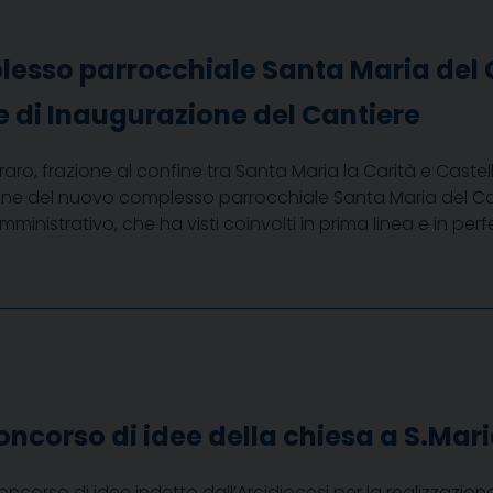
esso parrocchiale Santa Maria del
 di Inaugurazione del Cantiere
aro, frazione al confine tra Santa Maria la Carità e Cast
zione del nuovo complesso parrocchiale Santa Maria del Car
amministrativo, che ha visti coinvolti in prima linea e in per
]
oncorso di idee della chiesa a S.Mari
oncorso di idee indetto dall’Arcidiocesi per la realizzazi