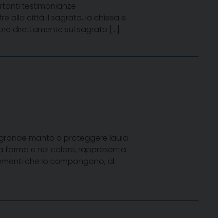
rtanti testimonianze
alla città il sagrato, la chiesa e
i apre direttamente sul sagrato […]
n grande manto a proteggere laula
lla forma e nel colore, rappresenta
 elementi che lo compongono, al