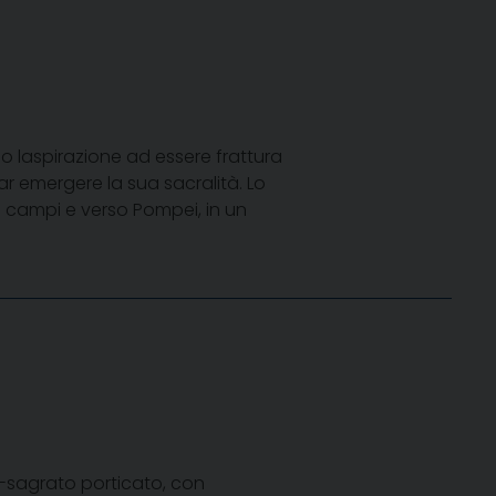
 laspirazione ad essere frattura
r emergere la sua sacralità. Lo
i campi e verso Pompei, in un
io-sagrato porticato, con