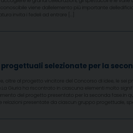
ccogliere le grandi celebrazioni, gli spettacoli e le varie 
conoscibile viene dallelemento più importante delledific
ra invita i fedeli ad entrare […]
 progettuali selezionate per la seco
, oltre al progetto vincitore del Concorso di idee, le sei 
La Giuria ha riscontrato in ciascuna elementi molto signifi
amento del progetto presentato per la seconda fase.In q
lle relazioni presentate da ciascun gruppo progettuale, s