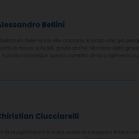
Alessandro Bellini
dellAtrium delle vicine ville stabiane, è luogo che già s
ta di ristoro ai fedeli, grazie anche allombra della ginestr
i. Il portico prosegue questo compito di raccoglimento e p
hiristian Ciucciarelli
o la progettazione è stata quella di sviluppare lintero 