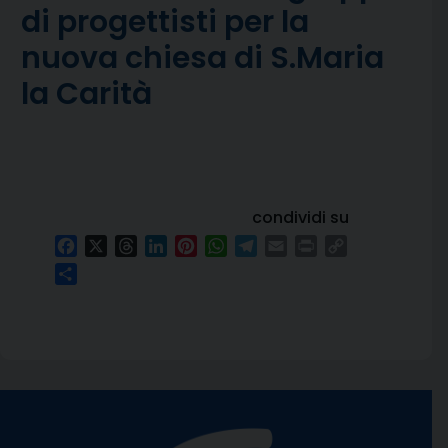
di progettisti per la
nuova chiesa di S.Maria
la Carità
condividi su
Facebook
X
Threads
LinkedIn
Pinterest
WhatsApp
Telegram
Email
Print
Copy
Link
Condividi