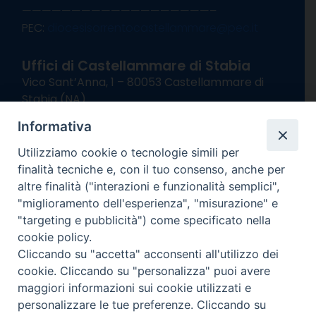
———————————————————–
PEC:
diocesisorrentocastellammare@pec.it
Uffici di Castellammare di Stabia
Vico Sant’Anna, 1 – 80053 Castellammare di
Stabia (NA)
tel. 0818714501
Informativa
Giorni ed Orari Apertura Uffici:
Lunedì e Mercoledì ore 09:00 – 13:00
Utilizziamo cookie o tecnologie simili per
Uffici Matrimoni:
finalità tecniche e, con il tuo consenso, anche per
Lunedì e Mercoledì ore 09:30 – 12:30
altre finalità ("interazioni e funzionalità semplici",
"miglioramento dell'esperienza", "misurazione" e
seguici su
"targeting e pubblicità") come specificato nella
cookie policy.
Facebook
Instagram
X
YouTube
Feed
Cliccando su "accetta" acconsenti all'utilizzo dei
Channel
cookie. Cliccando su "personalizza" puoi avere
Informativa Privacy
maggiori informazioni sui cookie utilizzati e
COPYRIGHT © 2013-2025
personalizzare le tue preferenze. Cliccando su