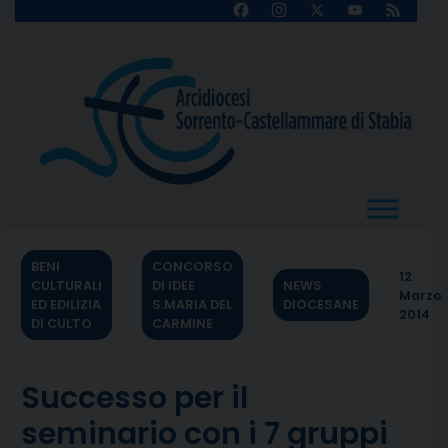
Skip
Facebook
Instagram
X
YouTube
Feed
Channel
to
content
BENI
CONCORSO
12
CULTURALI
DI IDEE
NEWS
Marzo
ED EDILIZIA
S.MARIA DEL
DIOCESANE
2014
DI CULTO
CARMINE
Successo per il
seminario con i 7 gruppi