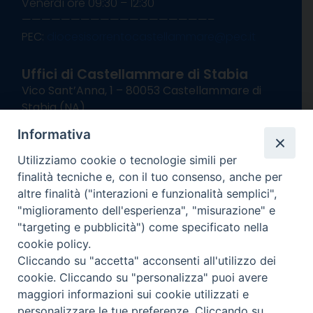
Venerdì ore 09:30 – 12:30
———————————————————–
PEC:
diocesisorrentocastellammare@pec.it
Uffici di Castellammare di Stabia
Vico Sant’Anna, 1 – 80053 Castellammare di
Stabia (NA)
tel. 0818714501
Informativa
Giorni ed Orari Apertura Uffici:
Lunedì e Mercoledì ore 09:00 – 13:00
Utilizziamo cookie o tecnologie simili per
Uffici Matrimoni:
finalità tecniche e, con il tuo consenso, anche per
Lunedì e Mercoledì ore 09:30 – 12:30
altre finalità ("interazioni e funzionalità semplici",
"miglioramento dell'esperienza", "misurazione" e
seguici su
"targeting e pubblicità") come specificato nella
cookie policy.
Facebook
Instagram
X
YouTube
Feed
Cliccando su "accetta" acconsenti all'utilizzo dei
Channel
cookie. Cliccando su "personalizza" puoi avere
Informativa Privacy
maggiori informazioni sui cookie utilizzati e
COPYRIGHT © 2013-2025
personalizzare le tue preferenze. Cliccando su