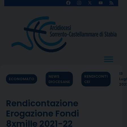
Skip
Facebook
Instagram
X
YouTube
Feed
Channel
to
content
13
NEWS
RENDICONTI
ECONOMATO
Lugl
DIOCESANE
CEI
202
Rendicontazione
Erogazione Fondi
8xmille 2021-22