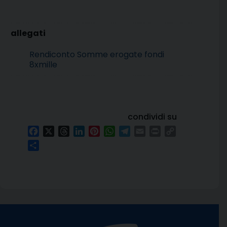
Rendiconto Somme erogate fondi
8xmille
condividi su
Facebook
X
Threads
LinkedIn
Pinterest
WhatsApp
Telegram
Email
Print
Copy
Link
Condividi