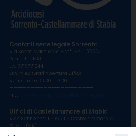
Contatti sede legale Sorrento
Via Santa Maria della Pietà, 44 – 80067
Sorrento (NA)
tel. 0818781244
Giorni ed Orari Apertura Uffici:
Venerdì ore 09:30 – 12:30
———————————————————–
PEC:
diocesisorrentocastellammare@pec.it
Uffici di Castellammare di Stabia
Vico Sant’Anna, 1 – 80053 Castellammare di
Stabia (NA)
tel. 0818714501