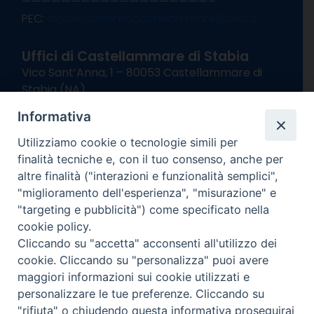
———————————————————–
PEC:
diocesisorrentocastellammare@pec.it
Uffici di Castellammare di Stabia
Vico Sant’Anna, 1 – 80053 Castellammare di
Stabia (NA)
tel. 0818714501
Informativa
Giorni ed Orari Apertura Uffici:
Lunedì e Mercoledì ore 09:00 – 13:00
Utilizziamo cookie o tecnologie simili per
Uffici Matrimoni:
finalità tecniche e, con il tuo consenso, anche per
Lunedì e Mercoledì ore 09:30 – 12:30
altre finalità ("interazioni e funzionalità semplici",
"miglioramento dell'esperienza", "misurazione" e
seguici su
"targeting e pubblicità") come specificato nella
cookie policy.
Facebook
Instagram
X
YouTube
Feed
Cliccando su "accetta" acconsenti all'utilizzo dei
Channel
cookie. Cliccando su "personalizza" puoi avere
Informativa Privacy
maggiori informazioni sui cookie utilizzati e
COPYRIGHT © 2013-2025
personalizzare le tue preferenze. Cliccando su
"rifiuta" o chiudendo questa informativa proseguirai