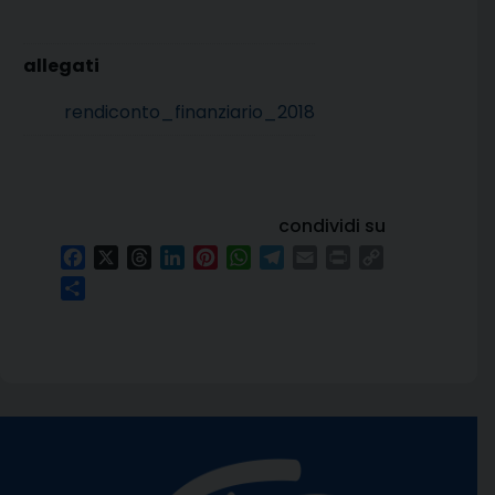
rendiconto_finanziario_2018
condividi su
Facebook
X
Threads
LinkedIn
Pinterest
WhatsApp
Telegram
Email
Print
Copy
Link
Condividi