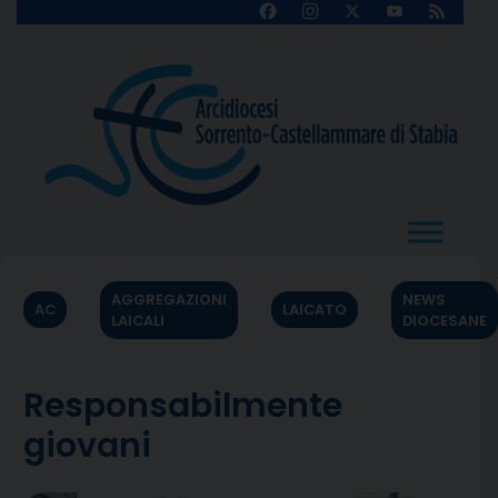
Skip
Facebook
Instagram
X
YouTube
Feed
Channel
to
content
AGGREGAZIONI
NEWS
AC
LAICATO
LAICALI
DIOCESANE
Responsabilmente
giovani