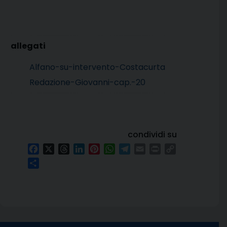
Alfano-su-intervento-Costacurta
Redazione-Giovanni-cap.-20
condividi su
Facebook
X
Threads
LinkedIn
Pinterest
WhatsApp
Telegram
Email
Print
Copy
Link
Condividi