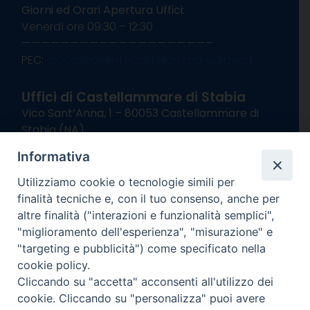
Giorni ed Orari Apertura Uffici:
Venerdì ore 09:30 – 12:30
———————————————————–
PEC:
diocesisorrentocastellammare@pec.it
Uffici di Castellammare di Stabia
Vico Sant’Anna, 1 – 80053 Castellammare di
Stabia (NA)
tel. 0818714501
Informativa
Giorni ed Orari Apertura Uffici:
Lunedì e Mercoledì ore 09:00 – 13:00
Utilizziamo cookie o tecnologie simili per
Uffici Matrimoni:
finalità tecniche e, con il tuo consenso, anche per
Lunedì e Mercoledì ore 09:30 – 12:30
altre finalità ("interazioni e funzionalità semplici",
"miglioramento dell'esperienza", "misurazione" e
seguici su
"targeting e pubblicità") come specificato nella
cookie policy.
Facebook
Instagram
X
YouTube
Feed
Cliccando su "accetta" acconsenti all'utilizzo dei
Channel
cookie. Cliccando su "personalizza" puoi avere