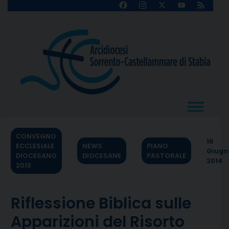
Skip
Facebook
Instagram
X
YouTube
Feed
Channel
to
content
CONVEGNO
16
ECCLESIALE
NEWS
PIANO
Giugn
DIOCESANO
DIOCESANE
PASTORALE
2014
2013
Riflessione Biblica sulle
Apparizioni del Risorto