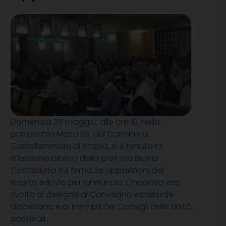
Domenica 25 maggio, alle ore 19, nella
parrocchia Maria SS. del Carmine a
Castellammare di Stabia, si è tenuta la
riflessione biblica della prof.ssa Bruna
Costacurta sul tema: Le apparizioni del
Risorto e linvio per lannuncio. L’incontro era
rivolto ai delegati al Convegno ecclesiale
diocesano e ai membri dei Consigli delle Unità
pastorali.