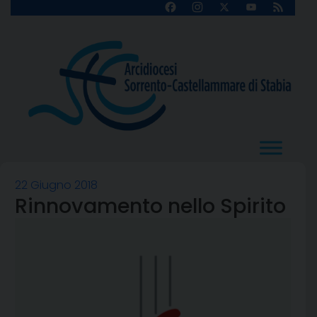
Skip
Facebook
Instagram
X
YouTube
Feed
Channel
to
content
22 Giugno 2018
Rinnovamento nello Spirito