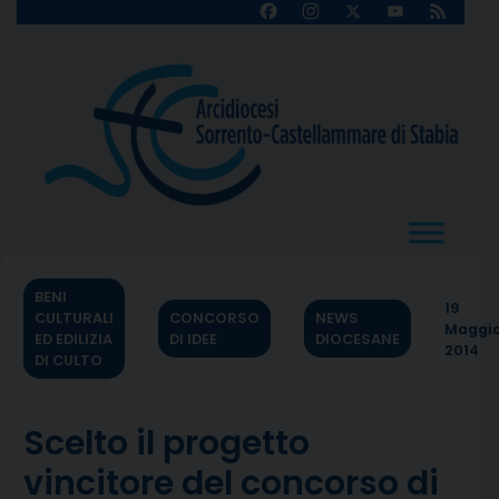
Skip
Facebook
Instagram
X
YouTube
Feed
Channel
to
content
BENI
19
CULTURALI
CONCORSO
NEWS
Maggi
ED EDILIZIA
DI IDEE
DIOCESANE
2014
DI CULTO
Scelto il progetto
vincitore del concorso di