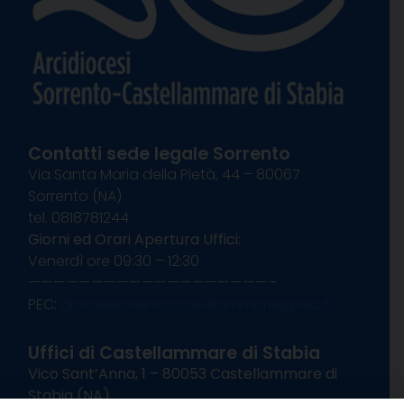
Contatti sede legale Sorrento
Via Santa Maria della Pietà, 44 – 80067
Sorrento (NA)
tel. 0818781244
Giorni ed Orari Apertura Uffici:
Venerdì ore 09:30 – 12:30
———————————————————–
PEC:
diocesisorrentocastellammare@pec.it
Uffici di Castellammare di Stabia
Vico Sant’Anna, 1 – 80053 Castellammare di
Stabia (NA)