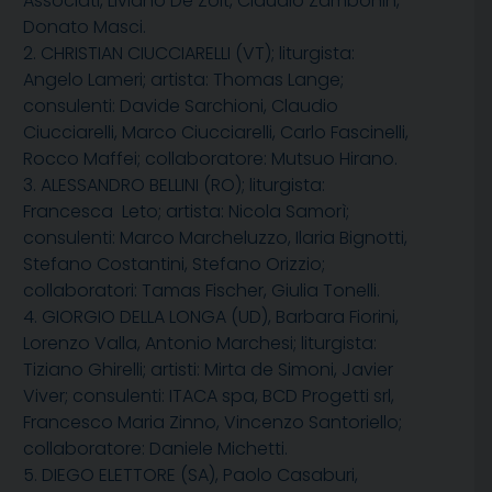
Associati, Liviano De Zolt, Claudio Zambonin,
Donato Masci.
2. CHRISTIAN CIUCCIARELLI (VT); liturgista:
Angelo Lameri; artista: Thomas Lange;
consulenti: Davide Sarchioni, Claudio
Ciucciarelli, Marco Ciucciarelli, Carlo Fascinelli,
Rocco Maffei; collaboratore: Mutsuo Hirano.
3. ALESSANDRO BELLINI (RO); liturgista:
Francesca Leto; artista: Nicola Samorì;
consulenti: Marco Marcheluzzo, Ilaria Bignotti,
Stefano Costantini, Stefano Orizzio;
collaboratori: Tamas Fischer, Giulia Tonelli.
4. GIORGIO DELLA LONGA (UD), Barbara Fiorini,
Lorenzo Valla, Antonio Marchesi; liturgista:
Tiziano Ghirelli; artisti: Mirta de Simoni, Javier
Viver; consulenti: ITACA spa, BCD Progetti srl,
Francesco Maria Zinno, Vincenzo Santoriello;
collaboratore: Daniele Michetti.
5. DIEGO ELETTORE (SA), Paolo Casaburi,