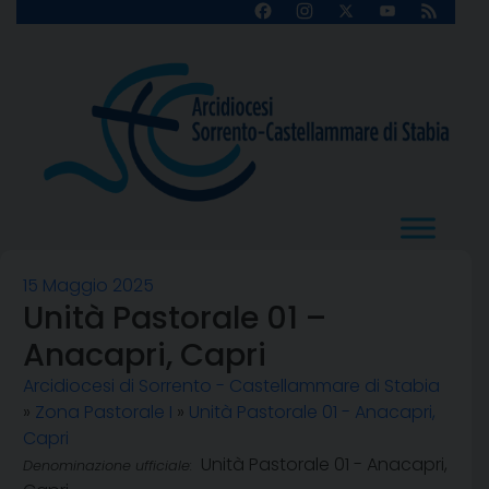
Skip
Facebook
Instagram
X
YouTube
Feed
Channel
to
content
15 Maggio 2025
Unità Pastorale 01 –
Anacapri, Capri
Arcidiocesi di Sorrento - Castellammare di Stabia
»
Zona Pastorale I
»
Unità Pastorale 01 - Anacapri,
Capri
Unità Pastorale 01 - Anacapri,
Denominazione ufficiale: