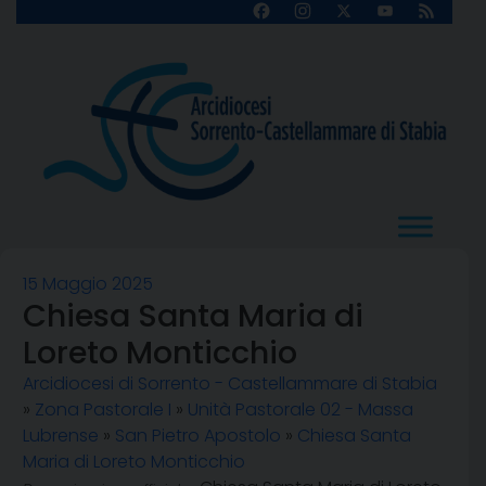
Skip
Facebook
Instagram
X
YouTube
Feed
Channel
to
content
15 Maggio 2025
Chiesa Santa Maria di
Loreto Monticchio
Arcidiocesi di Sorrento - Castellammare di Stabia
»
Zona Pastorale I
»
Unità Pastorale 02 - Massa
Lubrense
»
San Pietro Apostolo
»
Chiesa Santa
Maria di Loreto Monticchio