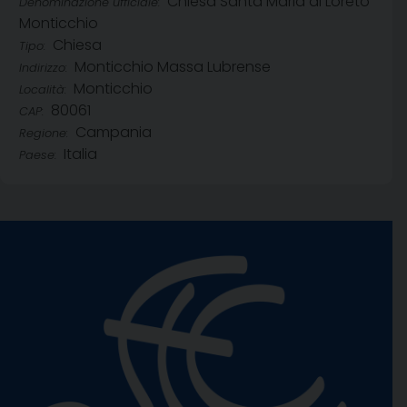
Chiesa Santa Maria di Loreto
Denominazione ufficiale:
Monticchio
Chiesa
Tipo:
Monticchio Massa Lubrense
Indirizzo:
Monticchio
Località:
80061
CAP:
Campania
Regione:
Italia
Paese: