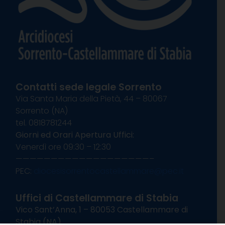
Contatti sede legale Sorrento
Via Santa Maria della Pietà, 44 – 80067
Sorrento (NA)
tel. 0818781244
Giorni ed Orari Apertura Uffici:
Venerdì ore 09:30 – 12:30
———————————————————–
PEC:
diocesisorrentocastellammare@pec.it
Uffici di Castellammare di Stabia
Vico Sant’Anna, 1 – 80053 Castellammare di
Stabia (NA)