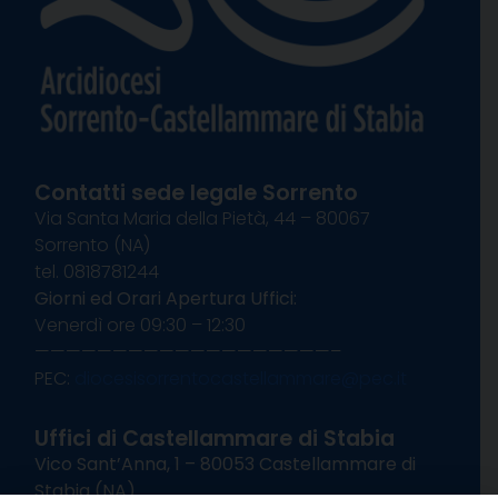
Contatti sede legale Sorrento
Via Santa Maria della Pietà, 44 – 80067
Sorrento (NA)
tel. 0818781244
Giorni ed Orari Apertura Uffici:
Venerdì ore 09:30 – 12:30
———————————————————–
PEC:
diocesisorrentocastellammare@pec.it
Uffici di Castellammare di Stabia
Vico Sant’Anna, 1 – 80053 Castellammare di
Stabia (NA)