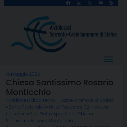
Skip
Facebook
Instagram
X
YouTube
Feed
Channel
to
content
15 Maggio 2025
Chiesa Santissimo Rosario
Monticchio
Arcidiocesi di Sorrento - Castellammare di Stabia
»
Zona Pastorale I
»
Unità Pastorale 02 - Massa
Lubrense
»
San Pietro Apostolo
»
Chiesa
Santissimo Rosario Monticchio