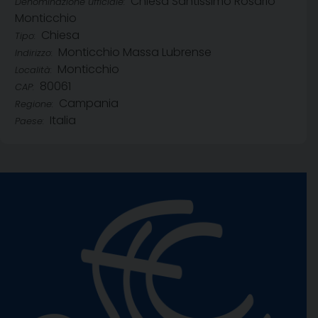
Chiesa Santissimo Rosario
Denominazione ufficiale:
Monticchio
Chiesa
Tipo:
Monticchio Massa Lubrense
Indirizzo:
Monticchio
Località:
80061
CAP:
Campania
Regione:
Italia
Paese: