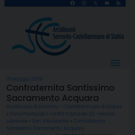
Skip
Facebook
Instagram
X
YouTube
Feed
Channel
to
content
15 Maggio 2025
Confraternita Santissimo
Sacramento Acquara
Arcidiocesi di Sorrento - Castellammare di Stabia
»
Zona Pastorale I
»
Unità Pastorale 02 - Massa
Lubrense
»
San Vito Martire
»
Confraternita
Santissimo Sacramento Acquara