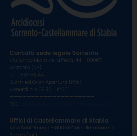
Contatti sede legale Sorrento
Via Santa Maria della Pietà, 44 – 80067
Sorrento (NA)
tel. 0818781244
Giorni ed Orari Apertura Uffici:
Venerdì ore 09:30 – 12:30
———————————————————–
PEC:
diocesisorrentocastellammare@pec.it
Uffici di Castellammare di Stabia
Vico Sant’Anna, 1 – 80053 Castellammare di
Stabia (NA)