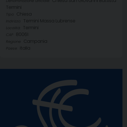
Chiesa San Giovanni Battista
Denominazione ufficiale:
Termini
Chiesa
Tipo:
Termini Massa Lubrense
Indirizzo:
Termini
Località:
80061
CAP:
Campania
Regione:
Italia
Paese: