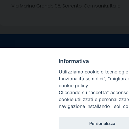
Via Marina Grande 98, Sorrento, Campania, Italia
Contatti sede l
Via Santa Maria del
Informativa
Sorrento (NA)
Utilizziamo cookie o tecnologie s
tel. 0818781244
funzionalità semplici", "miglior
Giorni ed Orari Aper
cookie policy.
Venerdì ore 09:30 – 
Cliccando su "accetta" acconsent
———————————
cookie utilizzati e personalizza
PEC:
diocesisorren
navigazione installando i soli co
Personalizza