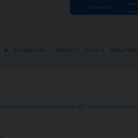
Dedica
6 Agosto 2026
Maggi
Arcivescovo
Diocesi
Curia
Piano Past
ona Pastorale I
»
Unità Pastorale 03 - Sorrento
»
Sant'Ann
om