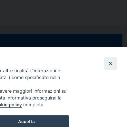
e di Stabia
seguici su
 Castellammare
Facebook
Instagram
X
YouTube
Feed
Channel
altre finalità ("interazioni e
cità") come specificato nella
ffici:
0 – 13:00
Informativa Privacy
 avere maggiori informazioni sui
COPYRIGHT © 2013-2025
sta informativa proseguirai la
 – 12:30
kie policy
completa.
Accetta