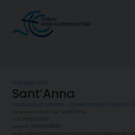
Skip
to
content
15 Maggio 2025
Sant’Anna
Arcidiocesi di Sorrento - Castellammare di Stabia
»
Z
Sant'Anna
Denominazione ufficiale:
Parrocchia
Tipo:
08118963949
Telefono:
parrocchiasantannamarinagrande@gmail.c
Email: