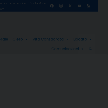
zione della basilica di Santa Maria
Facebook
Instagram
X
YouTube
Feed
ore
Channel
orale
Clero
Vita Consacrata
Laicato
Comunicazioni
a