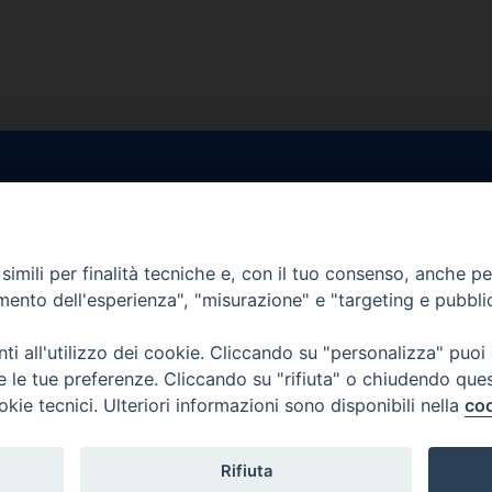
egale Sorrento
Uffici di Castellammar
la Pietà, 44 – 80067
Vico Sant’Anna, 1 – 80053
di Stabia (NA)
imili per finalità tecniche e, con il tuo consenso, anche per 
tel. 0818714501
amento dell'esperienza", "misurazione" e "targeting e pubbli
tura Uffici:
Giorni ed Orari Apertura U
12:30
Lunedì e Mercoledì ore 09:0
i all'utilizzo dei cookie. Cliccando su "personalizza" puoi
————————–
Uffici Matrimoni:
re le tue preferenze. Cliccando su "rifiuta" o chiudendo que
tocastellammare@pec.it
Lunedì e Mercoledì ore 09:30
okie tecnici. Ulteriori informazioni sono disponibili nella
coo
Rifiuta