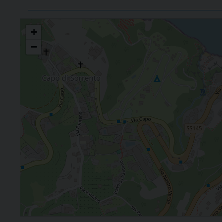
Sant'Anna
+
−