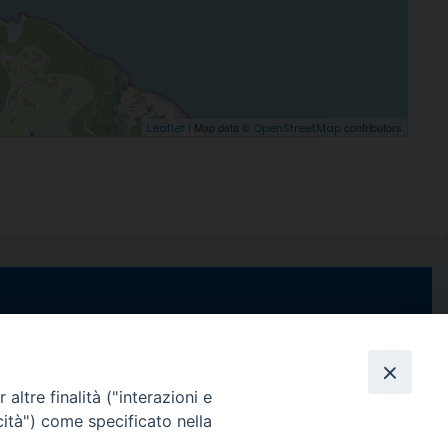
| Map data ©
contributors
Leaflet
OpenStreetMap
e di Stabia
seguici su
 Castellammare
Facebook
Instagram
X
YouTube
Feed
Channel
altre finalità ("interazioni e
cità") come specificato nella
ffici:
0 – 13:00