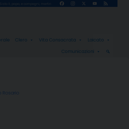
Facebook
Instagram
X
YouTube
Feed
Sisto II, papa, e compagni, martiri
Channel
orale
Clero
Vita Consacrata
Laicato
Comunicazioni
o Rosario