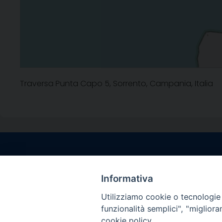
Traversa Punta Capo 5, Sorrento, Campania, Italia
Contatti sede l
Via Santa Maria del
Informativa
Sorrento (NA)
Utilizziamo cookie o tecnologie s
tel. 0818781244
funzionalità semplici", "miglior
Giorni ed Orari Aper
cookie policy.
Venerdì ore 09:30 – 