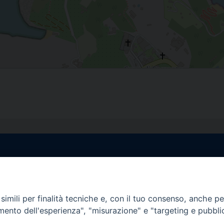
egale Sorrento
Uffici di Castellammar
la Pietà, 44 – 80067
Vico Sant’Anna, 1 – 80053
di Stabia (NA)
imili per finalità tecniche e, con il tuo consenso, anche per 
tel. 0818714501
amento dell'esperienza", "misurazione" e "targeting e pubbli
tura Uffici:
Giorni ed Orari Apertura U
12:30
Lunedì e Mercoledì ore 09:0