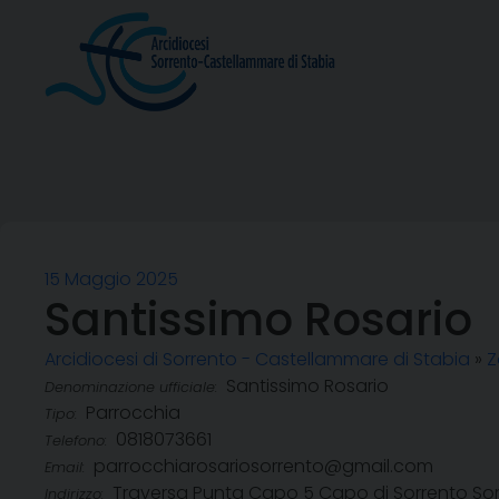
Skip
to
content
15 Maggio 2025
Santissimo Rosario
Arcidiocesi di Sorrento - Castellammare di Stabia
»
Z
Santissimo Rosario
Denominazione ufficiale:
Parrocchia
Tipo:
0818073661
Telefono:
parrocchiarosariosorrento@gmail.com
Email:
Traversa Punta Capo 5 Capo di Sorrento So
Indirizzo: