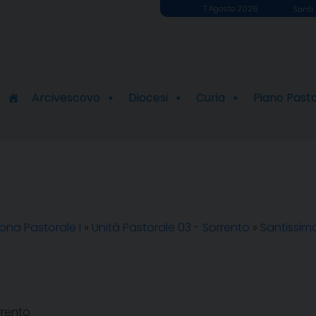
7 Agosto 2026
Santi 
Arcivescovo
Diocesi
Curia
Piano Past
ona Pastorale I
»
Unità Pastorale 03 - Sorrento
»
Santissim
rrento