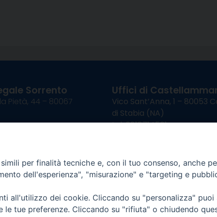
egale Sorrento
Uffici di Castellammar
la Pietà, 44 – 80067
Vico Sant’Anna, 1 – 80053
di Stabia (NA)
tel. 0818714501
tura Uffici:
Giorni ed Orari Apertura U
12:30
Lunedì e Mercoledì ore 09:0
————————–
Uffici Matrimoni:
imili per finalità tecniche e, con il tuo consenso, anche per 
tocastellammare@pec.it
Lunedì e Mercoledì ore 09:30
amento dell'esperienza", "misurazione" e "targeting e pubbli
i all'utilizzo dei cookie. Cliccando su "personalizza" puoi
re le tue preferenze. Cliccando su "rifiuta" o chiudendo que