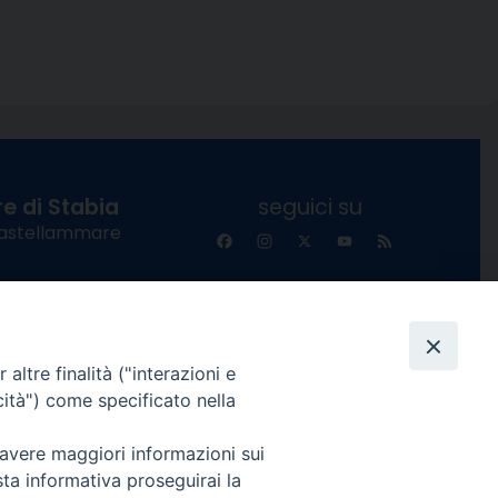
e di Stabia
seguici su
 Castellammare
Facebook
Instagram
X
YouTube
Feed
Channel
ffici:
0 – 13:00
Informativa Privacy
altre finalità ("interazioni e
COPYRIGHT © 2013-2025
 – 12:30
cità") come specificato nella
 avere maggiori informazioni sui
sta informativa proseguirai la