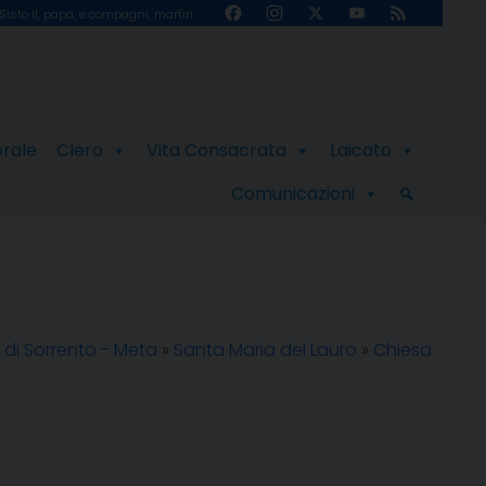
Facebook
Instagram
X
YouTube
Feed
Sisto II, papa, e compagni, martiri
Channel
orale
Clero
Vita Consacrata
Laicato
Comunicazioni
 di Sorrento - Meta
»
Santa Maria del Lauro
»
Chiesa