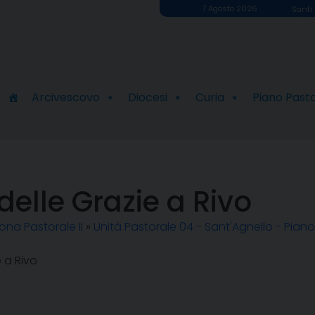
7 Agosto 2026
Santi 
Arcivescovo
Diocesi
Curia
Piano Past
elle Grazie a Rivo
ona Pastorale II
»
Unità Pastorale 04 - Sant'Agnello - Piano
 a Rivo