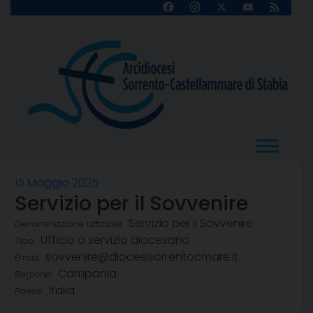
Skip
Facebook
Instagram
X
YouTube
Feed
Channel
to
content
15 Maggio 2025
Servizio per il Sovvenire
Servizio per il Sovvenire
Denominazione ufficiale:
Ufficio o servizio diocesano
Tipo:
sovvenire@diocesisorrentocmare.it
Email:
Campania
Regione:
Italia
Paese: