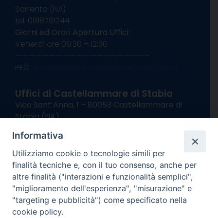
Sorrento (NA)
tel. 0818781244
Giorni ed Orari Apertura Uffici:
Venerdì ore 09:30 – 12:30
———————————————————–
PEC:
diocesisorrentocastellammare@pec.it
Uffici di Castellammare di Stabia
Vico Sant’Anna, 1 – 80053 Castellammare di
Stabia (NA)
tel. 0818714501
Informativa
Giorni ed Orari Apertura Uffici:
Lunedì e Mercoledì ore 09:00 – 13:00
Utilizziamo cookie o tecnologie simili per
Uffici Matrimoni:
finalità tecniche e, con il tuo consenso, anche per
Lunedì e Mercoledì ore 09:30 – 12:30
altre finalità ("interazioni e funzionalità semplici",
"miglioramento dell'esperienza", "misurazione" e
seguici su
"targeting e pubblicità") come specificato nella
cookie policy.
Facebook
Instagram
X
YouTube
Feed