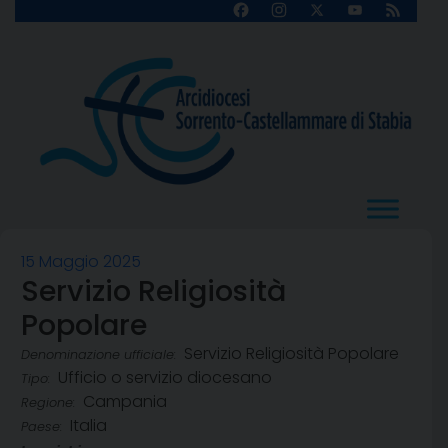
Skip
Facebook
Instagram
X
YouTube
Feed
Channel
to
content
15 Maggio 2025
Servizio Religiosità
Popolare
Servizio Religiosità Popolare
Denominazione ufficiale:
Ufficio o servizio diocesano
Tipo:
Campania
Regione:
Italia
Paese: